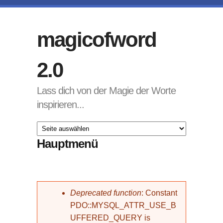
Direkt zum Inhalt
magicofword
2.0
Lass dich von der Magie der Worte
inspirieren...
Hauptmenü
Fehlermeldung
Deprecated function
: Constant
PDO::MYSQL_ATTR_USE_B
UFFERED_QUERY is