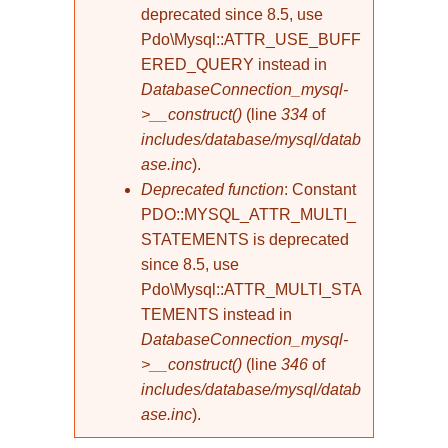
deprecated since 8.5, use
Pdo\Mysql::ATTR_USE_BUFF
ERED_QUERY instead in
DatabaseConnection_mysql-
>__construct()
(line
334
of
includes/database/mysql/datab
ase.inc
).
Deprecated function
: Constant
PDO::MYSQL_ATTR_MULTI_
STATEMENTS is deprecated
since 8.5, use
Pdo\Mysql::ATTR_MULTI_STA
TEMENTS instead in
DatabaseConnection_mysql-
>__construct()
(line
346
of
includes/database/mysql/datab
ase.inc
).