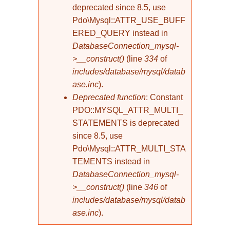
deprecated since 8.5, use
Pdo\Mysql::ATTR_USE_BUFF
ERED_QUERY instead in
DatabaseConnection_mysql-
>__construct()
(line
334
of
includes/database/mysql/datab
ase.inc
).
Deprecated function
: Constant
PDO::MYSQL_ATTR_MULTI_
STATEMENTS is deprecated
since 8.5, use
Pdo\Mysql::ATTR_MULTI_STA
TEMENTS instead in
DatabaseConnection_mysql-
>__construct()
(line
346
of
includes/database/mysql/datab
ase.inc
).