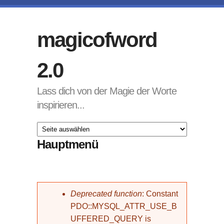
Direkt zum Inhalt
magicofword
2.0
Lass dich von der Magie der Worte
inspirieren...
Hauptmenü
Fehlermeldung
Deprecated function
: Constant
PDO::MYSQL_ATTR_USE_B
UFFERED_QUERY is