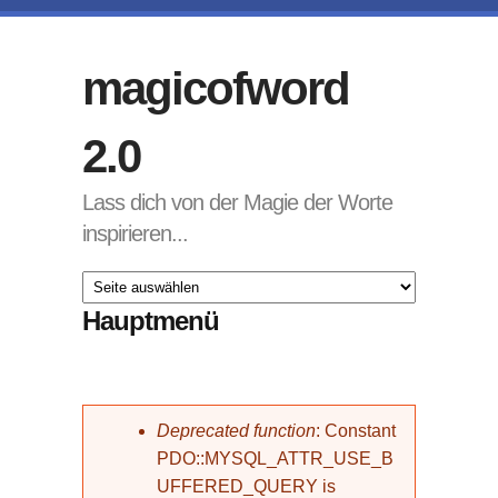
Direkt zum Inhalt
magicofword
2.0
Lass dich von der Magie der Worte
inspirieren...
Hauptmenü
Fehlermeldung
Deprecated function
: Constant
PDO::MYSQL_ATTR_USE_B
UFFERED_QUERY is