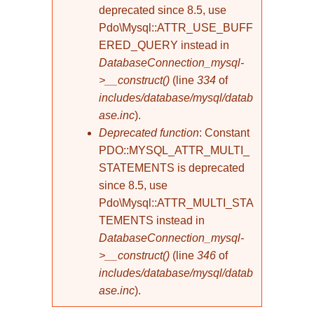
deprecated since 8.5, use
Pdo\Mysql::ATTR_USE_BUFF
ERED_QUERY instead in
DatabaseConnection_mysql-
>__construct()
(line
334
of
includes/database/mysql/datab
ase.inc
).
Deprecated function
: Constant
PDO::MYSQL_ATTR_MULTI_
STATEMENTS is deprecated
since 8.5, use
Pdo\Mysql::ATTR_MULTI_STA
TEMENTS instead in
DatabaseConnection_mysql-
>__construct()
(line
346
of
includes/database/mysql/datab
ase.inc
).