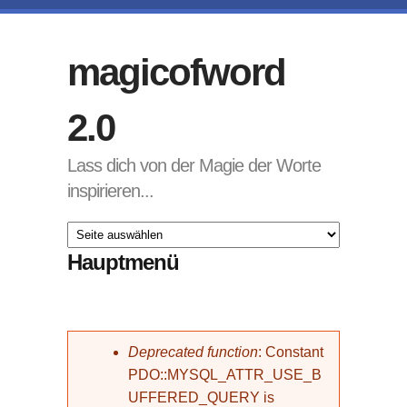
Direkt zum Inhalt
magicofword
2.0
Lass dich von der Magie der Worte
inspirieren...
Hauptmenü
Fehlermeldung
Deprecated function
: Constant
PDO::MYSQL_ATTR_USE_B
UFFERED_QUERY is