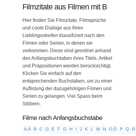
Filmzitate aus Filmen mit B
Hier finden Sie Filmzitate, Filmsprüche
und coole Dialoge aus Ihren
Lieblingsstreifen klassifiziert nach den
Filmen oder Serien, in denen sie
vorkommen. Diese sind geordnet anhand
des Anfangsbuchtaben ihres Titels. Artikel
und Präpositionen werden berücksichtigt.
Klicken Sie einfach auf den
entsprechenden Buchstaben, um zu einer
Auflistung der dazugehörigen Filmen und
Serien zu gelangen. Viel Spass beim
Stöbern.
Filme nach Anfangsbuchstabe
A,Ä
B
C
D
E
F
G
H
I
J
K
L
M
N
O,Ö
P
Q
R