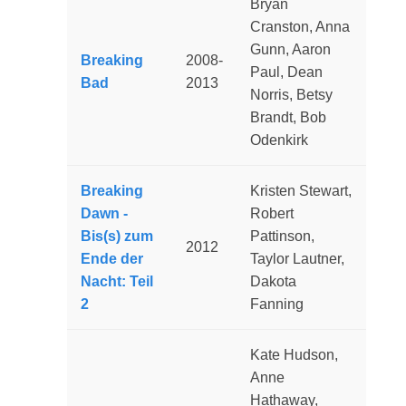
Bryan
Cranston, Anna
Gunn, Aaron
Breaking
2008-
Paul, Dean
Bad
2013
Norris, Betsy
Brandt, Bob
Odenkirk
Breaking
Kristen Stewart,
Dawn -
Robert
Bis(s) zum
Pattinson,
2012
Ende der
Taylor Lautner,
Nacht: Teil
Dakota
2
Fanning
Kate Hudson,
Anne
Hathaway,