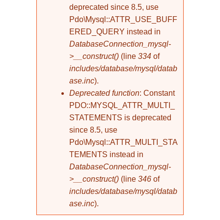
deprecated since 8.5, use
Pdo\Mysql::ATTR_USE_BUFF
ERED_QUERY instead in
DatabaseConnection_mysql-
>__construct()
(line
334
of
includes/database/mysql/datab
ase.inc
).
Deprecated function
: Constant
PDO::MYSQL_ATTR_MULTI_
STATEMENTS is deprecated
since 8.5, use
Pdo\Mysql::ATTR_MULTI_STA
TEMENTS instead in
DatabaseConnection_mysql-
>__construct()
(line
346
of
includes/database/mysql/datab
ase.inc
).