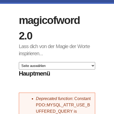
Direkt zum Inhalt
magicofword
2.0
Lass dich von der Magie der Worte
inspirieren...
Hauptmenü
Fehlermeldung
Deprecated function
: Constant
PDO::MYSQL_ATTR_USE_B
UFFERED_QUERY is