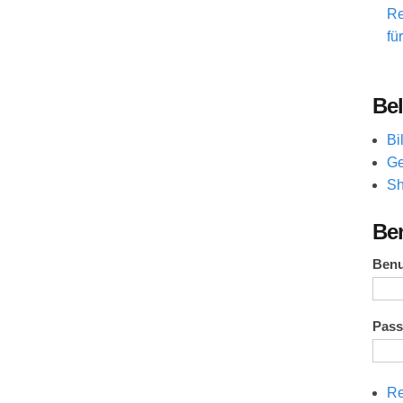
Re
fü
Bel
Bi
Ge
Sh
Be
Ben
Pas
Re