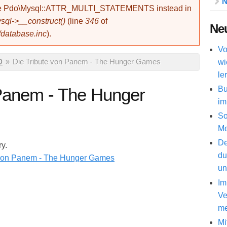
N
use Pdo\Mysql::ATTR_MULTI_STATEMENTS instead in
ql->__construct()
(line
346
of
Neu
/database.inc
).
Vo
wi
D
»
Die Tribute von Panem - The Hunger Games
le
Bu
 Panem - The Hunger
im
So
Me
De
ry.
du
un
Im
Ve
me
Mi