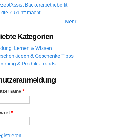
zeptAssist Bäckereibetriebe fit
r die Zukunft macht
Mehr
iebte Kategorien
ldung, Lernen & Wissen
schenkideen & Geschenke Tipps
opping & Produkt-Trends
nutzeranmeldung
utzername
*
swort
*
gistrieren