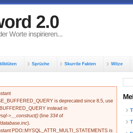
ord 2.0
er Worte inspirieren...
tilblüten
Sprüche
Skurrile Fakten
Witze
Su
stant
Meh
BUFFERED_QUERY is deprecated since 8.5, use
_BUFFERED_QUERY instead in
T
ql->__construct()
(line
334
of
T
/database.inc
).
onstant PDO::MYSQL_ATTR_MULTI_STATEMENTS is