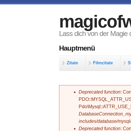
Direkt zum Inhalt
magicofw
Lass dich von der Magie d
Hauptmenü
Zitate
Filmzitate
S
Fehlermeldung
Deprecated function
: Con
PDO::MYSQL_ATTR_USE_
Pdo\Mysql::ATTR_USE
DatabaseConnection_mys
includes/database/mysql
Deprecated function
: C