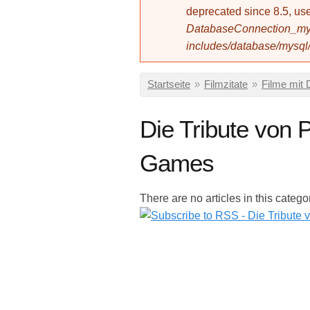
deprecated since 8.5, 
DatabaseConnection_mys
includes/database/mysql
Sie sind hier
Startseite
»
Filmzitate
»
Filme mit 
Die Tribute von
Games
There are no articles in this catego