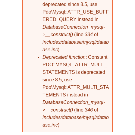
deprecated since 8.5, use
Pdo\Mysql::ATTR_USE_BUFF
ERED_QUERY instead in
DatabaseConnection_mysql-
>__construct()
(line
334
of
includes/database/mysql/datab
ase.inc
).
Deprecated function
: Constant
PDO::MYSQL_ATTR_MULTI_
STATEMENTS is deprecated
since 8.5, use
Pdo\Mysql::ATTR_MULTI_STA
TEMENTS instead in
DatabaseConnection_mysql-
>__construct()
(line
346
of
includes/database/mysql/datab
ase.inc
).