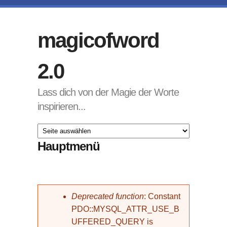
Direkt zum Inhalt
magicofword
2.0
Lass dich von der Magie der Worte
inspirieren...
Hauptmenü
Fehlermeldung
Deprecated function
: Constant
PDO::MYSQL_ATTR_USE_B
UFFERED_QUERY is