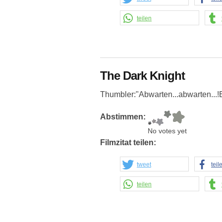
teilen
The Dark Knight
Thumbler:"Abwarten...abwarten...!
Abstimmen:
No votes yet
Filmzitat teilen:
tweet
teil
teilen