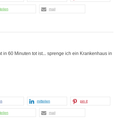
teilen
mail
n 60 Minuten tot ist... sprenge ich ein Krankenhaus in
en
mitteilen
pin it
teilen
mail