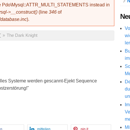
N
use Pdo\Mysql::ATTR_MULTI_STATEMENTS instead in
ql->__construct()
(line
346
of
Neu
/database.inc
).
Vo
wi
T
»
The Dark Knight
le
Bu
im
So
Me
.alles Systeme werden gescannt-Ejekt Sequence
De
bstzerstörung!"
du
un
Im
Ve
me
Mi
en
mitteilen
pin it