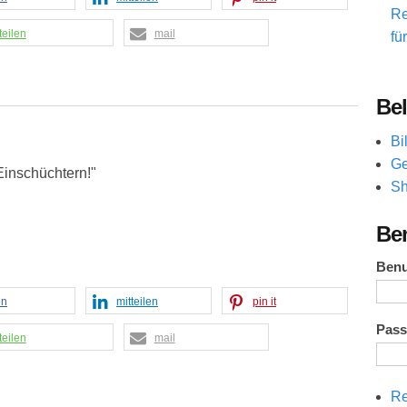
Re
teilen
mail
fü
Bel
Bi
Ge
Einschüchtern!"
Sh
Be
Ben
en
mitteilen
pin it
Pas
teilen
mail
Re