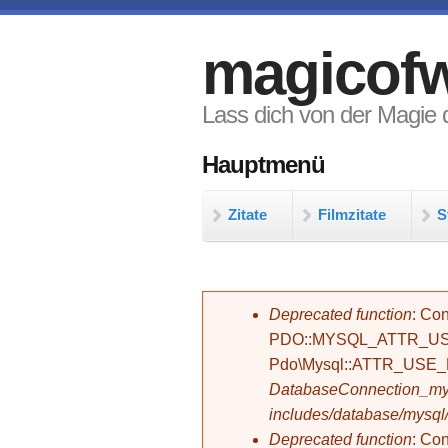
Direkt zum Inhalt
magicofw
Lass dich von der Magie d
Hauptmenü
Zitate
Filmzitate
S
Fehlermeldung
Deprecated function
: Con
PDO::MYSQL_ATTR_USE_
Pdo\Mysql::ATTR_USE
DatabaseConnection_mys
includes/database/mysql
Deprecated function
: C