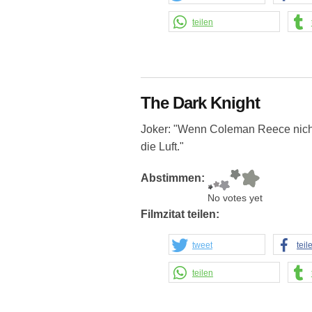
teilen
The Dark Knight
Joker: "Wenn Coleman Reece nicht i
die Luft."
Abstimmen:
No votes yet
Filmzitat teilen:
tweet
teil
teilen