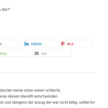
 die?"
en
mitteilen
pin it
teilen
mail
dachte meine witze wären schlecht,
lasse diesen bleistift verschwinden
oh und übrigens der anzug der war nicht billig, solltet ihr