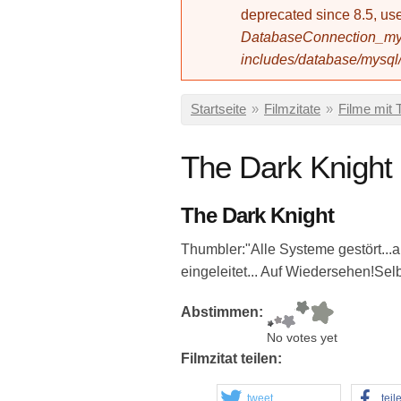
deprecated since 8.5, 
DatabaseConnection_mys
includes/database/mysql
Sie sind hier
Startseite
»
Filmzitate
»
Filme mit 
The Dark Knight
The Dark Knight
Thumbler:"Alle Systeme gestört..
eingeleitet... Auf Wiedersehen!Sel
Abstimmen:
No votes yet
Filmzitat teilen:
tweet
teil