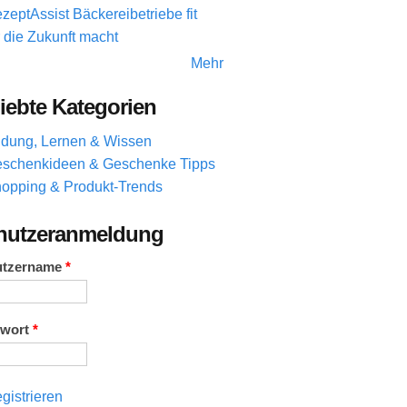
zeptAssist Bäckereibetriebe fit
r die Zukunft macht
Mehr
iebte Kategorien
ldung, Lernen & Wissen
schenkideen & Geschenke Tipps
opping & Produkt-Trends
nutzeranmeldung
utzername
*
swort
*
gistrieren