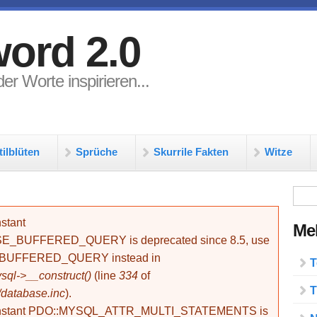
ord 2.0
er Worte inspirieren...
tilblüten
Sprüche
Skurrile Fakten
Witze
Su
stant
Meh
BUFFERED_QUERY is deprecated since 8.5, use
_BUFFERED_QUERY instead in
T
ql->__construct()
(line
334
of
T
/database.inc
).
onstant PDO::MYSQL_ATTR_MULTI_STATEMENTS is