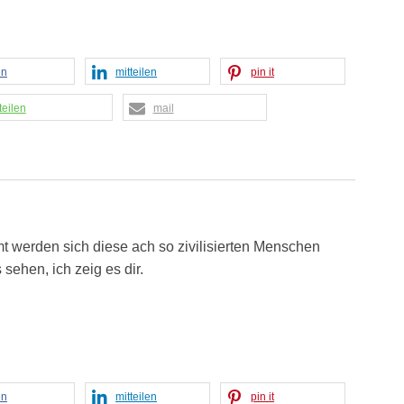
en
mitteilen
pin it
teilen
mail
mt werden sich diese ach so zivilisierten Menschen
 sehen, ich zeig es dir.
en
mitteilen
pin it