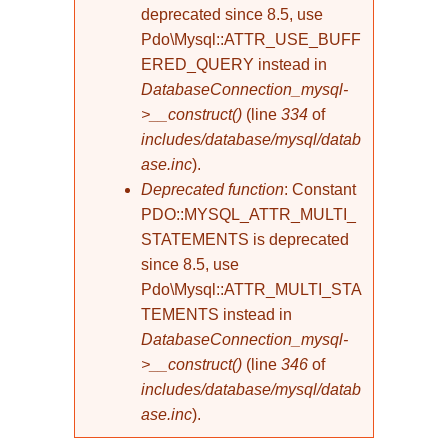
deprecated since 8.5, use
Pdo\Mysql::ATTR_USE_BUFF
ERED_QUERY instead in
DatabaseConnection_mysql-
>__construct()
(line
334
of
includes/database/mysql/datab
ase.inc
).
Deprecated function
: Constant
PDO::MYSQL_ATTR_MULTI_
STATEMENTS is deprecated
since 8.5, use
Pdo\Mysql::ATTR_MULTI_STA
TEMENTS instead in
DatabaseConnection_mysql-
>__construct()
(line
346
of
includes/database/mysql/datab
ase.inc
).