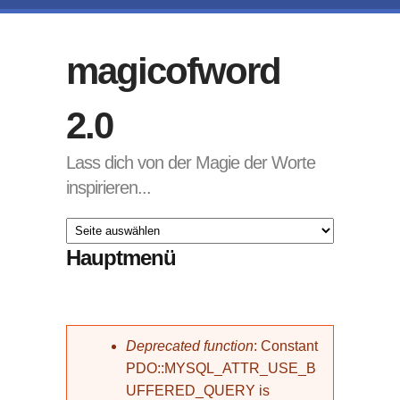
Direkt zum Inhalt
magicofword
2.0
Lass dich von der Magie der Worte
inspirieren...
Hauptmenü
Fehlermeldung
Deprecated function
: Constant
PDO::MYSQL_ATTR_USE_B
UFFERED_QUERY is