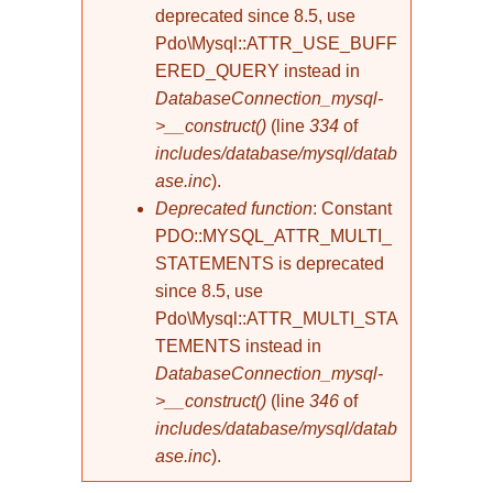
deprecated since 8.5, use
Pdo\Mysql::ATTR_USE_BUFF
ERED_QUERY instead in
DatabaseConnection_mysql-
>__construct()
(line
334
of
includes/database/mysql/datab
ase.inc
).
Deprecated function
: Constant
PDO::MYSQL_ATTR_MULTI_
STATEMENTS is deprecated
since 8.5, use
Pdo\Mysql::ATTR_MULTI_STA
TEMENTS instead in
DatabaseConnection_mysql-
>__construct()
(line
346
of
includes/database/mysql/datab
ase.inc
).