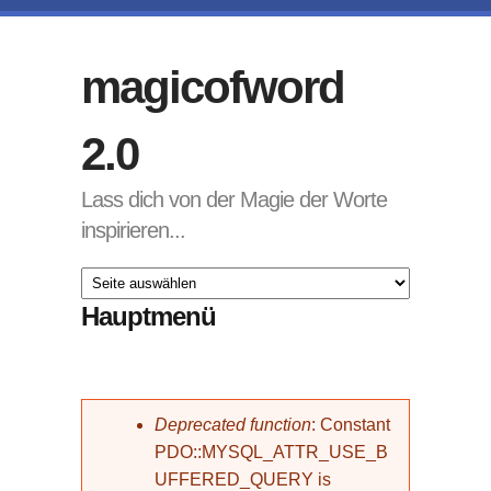
Direkt zum Inhalt
magicofword
2.0
Lass dich von der Magie der Worte
inspirieren...
Hauptmenü
Fehlermeldung
Deprecated function
: Constant
PDO::MYSQL_ATTR_USE_B
UFFERED_QUERY is