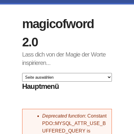
Direkt zum Inhalt
magicofword
2.0
Lass dich von der Magie der Worte
inspirieren...
Hauptmenü
Fehlermeldung
Deprecated function
: Constant
PDO::MYSQL_ATTR_USE_B
UFFERED_QUERY is