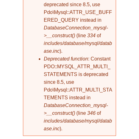
deprecated since 8.5, use
Pdo\Mysql::ATTR_USE_BUFF
ERED_QUERY instead in
DatabaseConnection_mysql-
>__construct()
(line
334
of
includes/database/mysql/datab
ase.inc
).
Deprecated function
: Constant
PDO::MYSQL_ATTR_MULTI_
STATEMENTS is deprecated
since 8.5, use
Pdo\Mysql::ATTR_MULTI_STA
TEMENTS instead in
DatabaseConnection_mysql-
>__construct()
(line
346
of
includes/database/mysql/datab
ase.inc
).