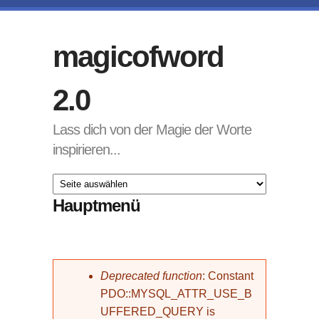
Direkt zum Inhalt
magicofword
2.0
Lass dich von der Magie der Worte
inspirieren...
Hauptmenü
Fehlermeldung
Deprecated function
: Constant
PDO::MYSQL_ATTR_USE_B
UFFERED_QUERY is