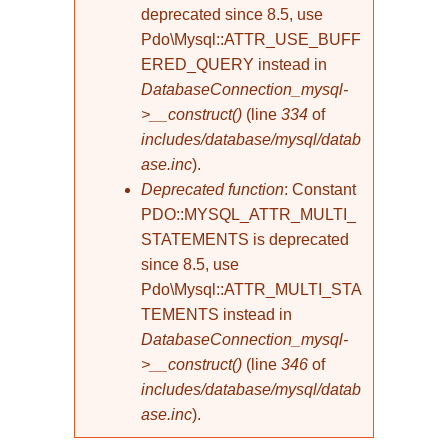
deprecated since 8.5, use
Pdo\Mysql::ATTR_USE_BUFF
ERED_QUERY instead in
DatabaseConnection_mysql-
>__construct()
(line
334
of
includes/database/mysql/datab
ase.inc
).
Deprecated function
: Constant
PDO::MYSQL_ATTR_MULTI_
STATEMENTS is deprecated
since 8.5, use
Pdo\Mysql::ATTR_MULTI_STA
TEMENTS instead in
DatabaseConnection_mysql-
>__construct()
(line
346
of
includes/database/mysql/datab
ase.inc
).