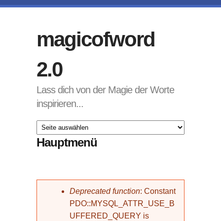
Direkt zum Inhalt
magicofword
2.0
Lass dich von der Magie der Worte
inspirieren...
Hauptmenü
Fehlermeldung
Deprecated function
: Constant
PDO::MYSQL_ATTR_USE_B
UFFERED_QUERY is