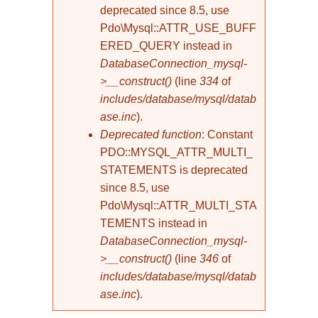
deprecated since 8.5, use
Pdo\Mysql::ATTR_USE_BUFF
ERED_QUERY instead in
DatabaseConnection_mysql-
>__construct()
(line
334
of
includes/database/mysql/datab
ase.inc
).
Deprecated function
: Constant
PDO::MYSQL_ATTR_MULTI_
STATEMENTS is deprecated
since 8.5, use
Pdo\Mysql::ATTR_MULTI_STA
TEMENTS instead in
DatabaseConnection_mysql-
>__construct()
(line
346
of
includes/database/mysql/datab
ase.inc
).