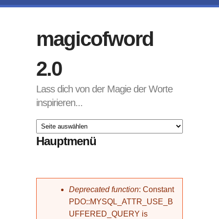
Direkt zum Inhalt
magicofword
2.0
Lass dich von der Magie der Worte
inspirieren...
Hauptmenü
Fehlermeldung
Deprecated function
: Constant
PDO::MYSQL_ATTR_USE_B
UFFERED_QUERY is