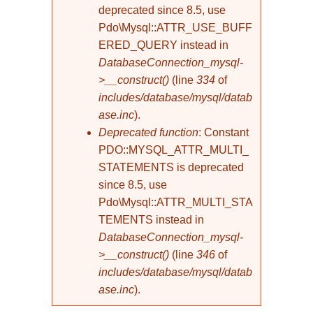
deprecated since 8.5, use
Pdo\Mysql::ATTR_USE_BUFF
ERED_QUERY instead in
DatabaseConnection_mysql-
>__construct()
(line
334
of
includes/database/mysql/datab
ase.inc
).
Deprecated function
: Constant
PDO::MYSQL_ATTR_MULTI_
STATEMENTS is deprecated
since 8.5, use
Pdo\Mysql::ATTR_MULTI_STA
TEMENTS instead in
DatabaseConnection_mysql-
>__construct()
(line
346
of
includes/database/mysql/datab
ase.inc
).