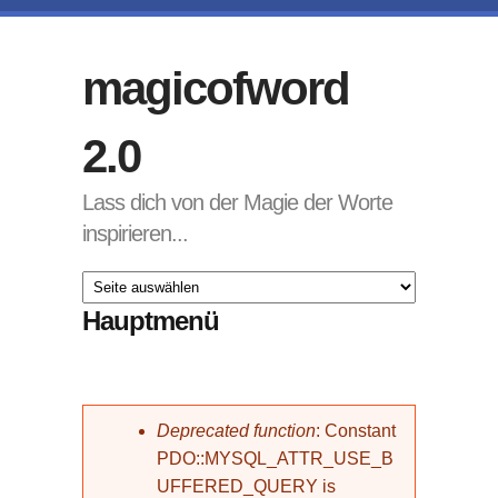
Direkt zum Inhalt
magicofword
2.0
Lass dich von der Magie der Worte
inspirieren...
Hauptmenü
Fehlermeldung
Deprecated function
: Constant
PDO::MYSQL_ATTR_USE_B
UFFERED_QUERY is