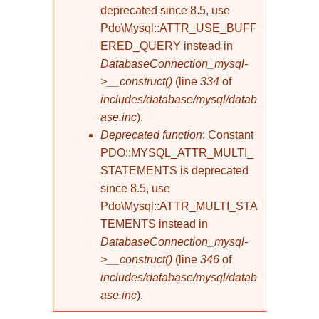
deprecated since 8.5, use
Pdo\Mysql::ATTR_USE_BUFF
ERED_QUERY instead in
DatabaseConnection_mysql-
>__construct()
(line
334
of
includes/database/mysql/datab
ase.inc
).
Deprecated function
: Constant
PDO::MYSQL_ATTR_MULTI_
STATEMENTS is deprecated
since 8.5, use
Pdo\Mysql::ATTR_MULTI_STA
TEMENTS instead in
DatabaseConnection_mysql-
>__construct()
(line
346
of
includes/database/mysql/datab
ase.inc
).