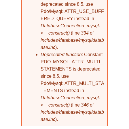
deprecated since 8.5, use
Pdo\Mysql::ATTR_USE_BUFF
ERED_QUERY instead in
DatabaseConnection_mysql-
>__construct()
(line
334
of
includes/database/mysql/datab
ase.inc
).
Deprecated function
: Constant
PDO::MYSQL_ATTR_MULTI_
STATEMENTS is deprecated
since 8.5, use
Pdo\Mysql::ATTR_MULTI_STA
TEMENTS instead in
DatabaseConnection_mysql-
>__construct()
(line
346
of
includes/database/mysql/datab
ase.inc
).