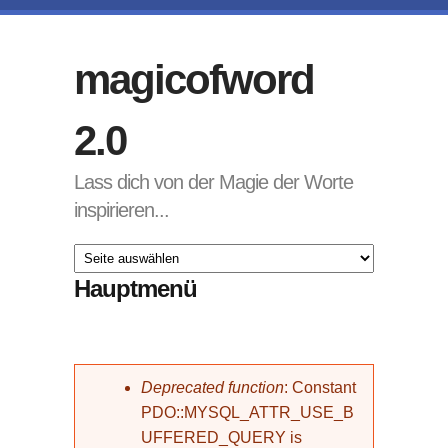
Direkt zum Inhalt
magicofword
2.0
Lass dich von der Magie der Worte
inspirieren...
Hauptmenü
Fehlermeldung
Deprecated function
: Constant
PDO::MYSQL_ATTR_USE_B
UFFERED_QUERY is