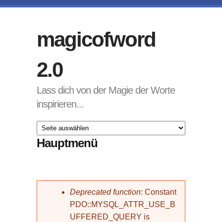
Direkt zum Inhalt
magicofword
2.0
Lass dich von der Magie der Worte
inspirieren...
Hauptmenü
Fehlermeldung
Deprecated function
: Constant
PDO::MYSQL_ATTR_USE_B
UFFERED_QUERY is