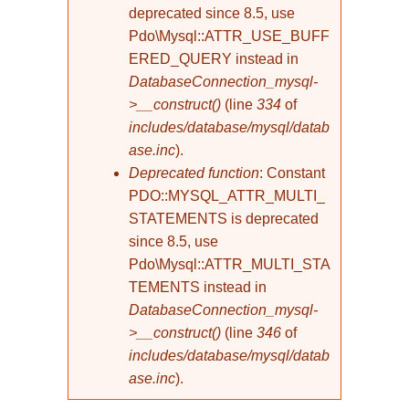
deprecated since 8.5, use
Pdo\Mysql::ATTR_USE_BUFF
ERED_QUERY instead in
DatabaseConnection_mysql-
>__construct()
(line
334
of
includes/database/mysql/datab
ase.inc
).
Deprecated function
: Constant
PDO::MYSQL_ATTR_MULTI_
STATEMENTS is deprecated
since 8.5, use
Pdo\Mysql::ATTR_MULTI_STA
TEMENTS instead in
DatabaseConnection_mysql-
>__construct()
(line
346
of
includes/database/mysql/datab
ase.inc
).