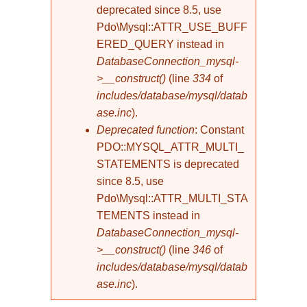
deprecated since 8.5, use
Pdo\Mysql::ATTR_USE_BUFF
ERED_QUERY instead in
DatabaseConnection_mysql-
>__construct()
(line
334
of
includes/database/mysql/datab
ase.inc
).
Deprecated function
: Constant
PDO::MYSQL_ATTR_MULTI_
STATEMENTS is deprecated
since 8.5, use
Pdo\Mysql::ATTR_MULTI_STA
TEMENTS instead in
DatabaseConnection_mysql-
>__construct()
(line
346
of
includes/database/mysql/datab
ase.inc
).