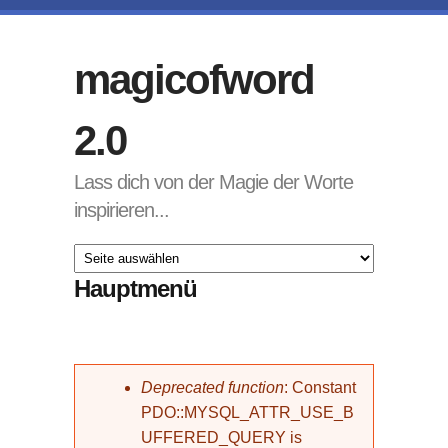
Direkt zum Inhalt
magicofword
2.0
Lass dich von der Magie der Worte
inspirieren...
Hauptmenü
Fehlermeldung
Deprecated function
: Constant
PDO::MYSQL_ATTR_USE_B
UFFERED_QUERY is