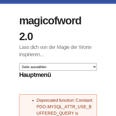
Direkt zum Inhalt
magicofword
2.0
Lass dich von der Magie der Worte
inspirieren...
Hauptmenü
Fehlermeldung
Deprecated function
: Constant
PDO::MYSQL_ATTR_USE_B
UFFERED_QUERY is