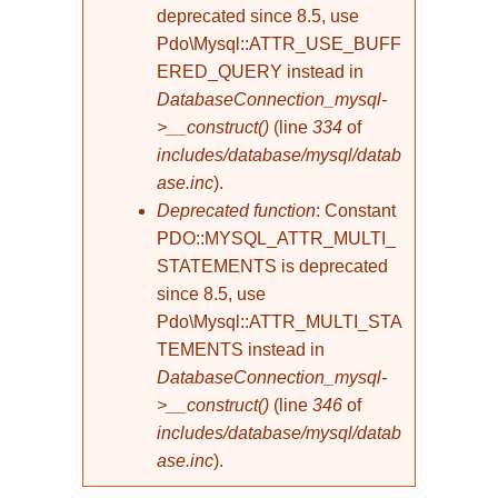
deprecated since 8.5, use
Pdo\Mysql::ATTR_USE_BUFF
ERED_QUERY instead in
DatabaseConnection_mysql-
>__construct()
(line
334
of
includes/database/mysql/datab
ase.inc
).
Deprecated function
: Constant
PDO::MYSQL_ATTR_MULTI_
STATEMENTS is deprecated
since 8.5, use
Pdo\Mysql::ATTR_MULTI_STA
TEMENTS instead in
DatabaseConnection_mysql-
>__construct()
(line
346
of
includes/database/mysql/datab
ase.inc
).