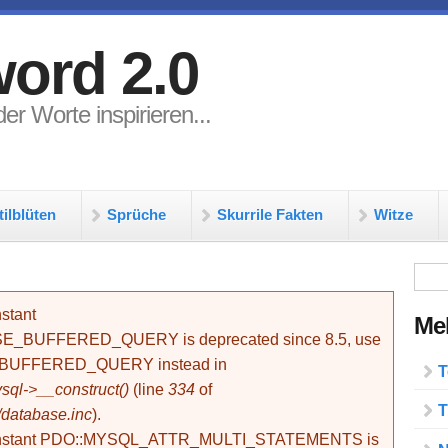
ord 2.0
er Worte inspirieren...
tilblüten
Sprüche
Skurrile Fakten
Witze
Su
stant
Meh
BUFFERED_QUERY is deprecated since 8.5, use
_BUFFERED_QUERY instead in
T
ql->__construct()
(line
334
of
T
/database.inc
).
onstant PDO::MYSQL_ATTR_MULTI_STATEMENTS is