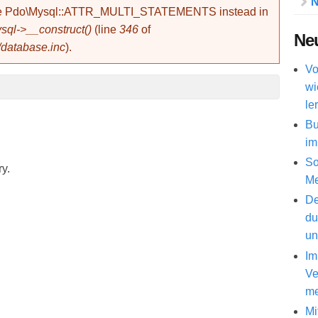
N
use Pdo\Mysql::ATTR_MULTI_STATEMENTS instead in
ql->__construct()
(line
346
of
Neu
/database.inc
).
Vo
wi
le
Bu
im
So
ry.
Me
De
du
un
Im
Ve
me
Mi