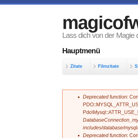
Direkt zum Inhalt
magicofw
Lass dich von der Magie d
Hauptmenü
Zitate
Filmzitate
S
Fehlermeldung
Deprecated function
: Con
PDO::MYSQL_ATTR_USE_
Pdo\Mysql::ATTR_USE
DatabaseConnection_mys
includes/database/mysql
Deprecated function
: C