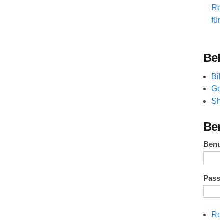
Re
fü
Bel
Bi
Ge
Sh
Be
Ben
Pas
Re