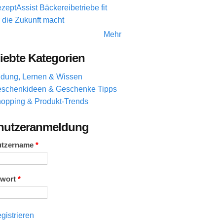
zeptAssist Bäckereibetriebe fit
r die Zukunft macht
Mehr
iebte Kategorien
ldung, Lernen & Wissen
schenkideen & Geschenke Tipps
opping & Produkt-Trends
nutzeranmeldung
utzername
*
swort
*
gistrieren