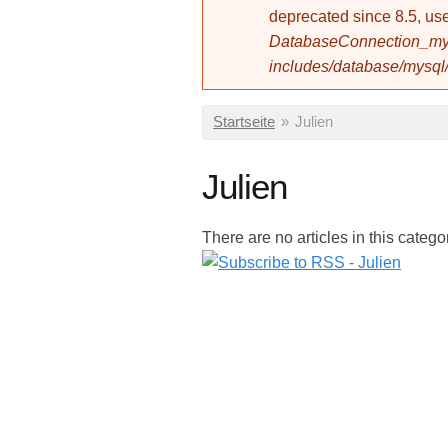
deprecated since 8.5, 
DatabaseConnection_mys
includes/database/mysql
Sie sind hier
Startseite
»
Julien
Julien
There are no articles in this catego