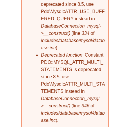
deprecated since 8.5, use
Pdo\Mysql::ATTR_USE_BUFF
ERED_QUERY instead in
DatabaseConnection_mysql-
>__construct()
(line
334
of
includes/database/mysql/datab
ase.inc
).
Deprecated function
: Constant
PDO::MYSQL_ATTR_MULTI_
STATEMENTS is deprecated
since 8.5, use
Pdo\Mysql::ATTR_MULTI_STA
TEMENTS instead in
DatabaseConnection_mysql-
>__construct()
(line
346
of
includes/database/mysql/datab
ase.inc
).