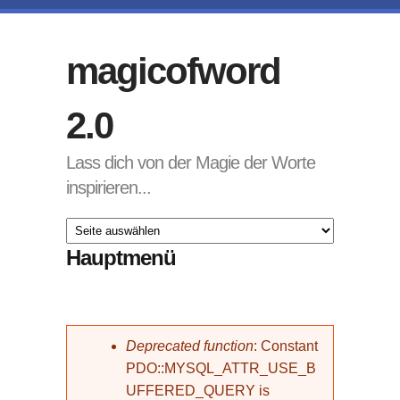
Direkt zum Inhalt
magicofword
2.0
Lass dich von der Magie der Worte
inspirieren...
Hauptmenü
Fehlermeldung
Deprecated function
: Constant
PDO::MYSQL_ATTR_USE_B
UFFERED_QUERY is