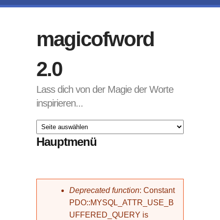
Direkt zum Inhalt
magicofword
2.0
Lass dich von der Magie der Worte
inspirieren...
Hauptmenü
Fehlermeldung
Deprecated function
: Constant
PDO::MYSQL_ATTR_USE_B
UFFERED_QUERY is