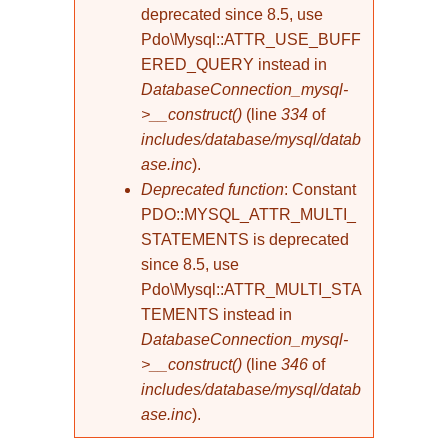
deprecated since 8.5, use
Pdo\Mysql::ATTR_USE_BUFF
ERED_QUERY instead in
DatabaseConnection_mysql-
>__construct()
(line
334
of
includes/database/mysql/datab
ase.inc
).
Deprecated function
: Constant
PDO::MYSQL_ATTR_MULTI_
STATEMENTS is deprecated
since 8.5, use
Pdo\Mysql::ATTR_MULTI_STA
TEMENTS instead in
DatabaseConnection_mysql-
>__construct()
(line
346
of
includes/database/mysql/datab
ase.inc
).