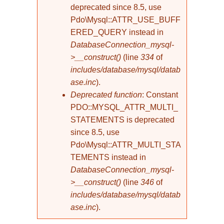
deprecated since 8.5, use
Pdo\Mysql::ATTR_USE_BUFF
ERED_QUERY instead in
DatabaseConnection_mysql-
>__construct()
(line
334
of
includes/database/mysql/datab
ase.inc
).
Deprecated function
: Constant
PDO::MYSQL_ATTR_MULTI_
STATEMENTS is deprecated
since 8.5, use
Pdo\Mysql::ATTR_MULTI_STA
TEMENTS instead in
DatabaseConnection_mysql-
>__construct()
(line
346
of
includes/database/mysql/datab
ase.inc
).