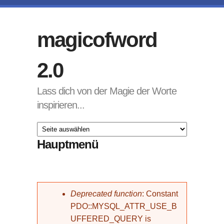
Direkt zum Inhalt
magicofword
2.0
Lass dich von der Magie der Worte
inspirieren...
Hauptmenü
Fehlermeldung
Deprecated function
: Constant
PDO::MYSQL_ATTR_USE_B
UFFERED_QUERY is