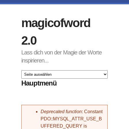
Direkt zum Inhalt
magicofword
2.0
Lass dich von der Magie der Worte
inspirieren...
Hauptmenü
Fehlermeldung
Deprecated function
: Constant
PDO::MYSQL_ATTR_USE_B
UFFERED_QUERY is