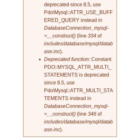
deprecated since 8.5, use
Pdo\Mysql::ATTR_USE_BUFF
ERED_QUERY instead in
DatabaseConnection_mysql-
>__construct()
(line
334
of
includes/database/mysql/datab
ase.inc
).
Deprecated function
: Constant
PDO::MYSQL_ATTR_MULTI_
STATEMENTS is deprecated
since 8.5, use
Pdo\Mysql::ATTR_MULTI_STA
TEMENTS instead in
DatabaseConnection_mysql-
>__construct()
(line
346
of
includes/database/mysql/datab
ase.inc
).