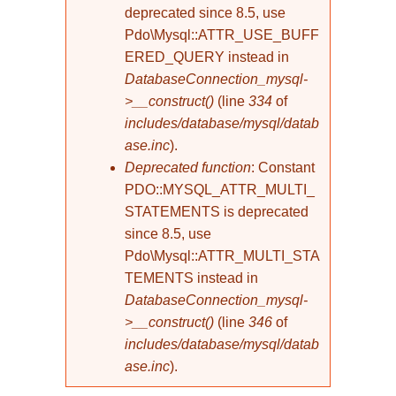
deprecated since 8.5, use
Pdo\Mysql::ATTR_USE_BUFF
ERED_QUERY instead in
DatabaseConnection_mysql-
>__construct()
(line
334
of
includes/database/mysql/datab
ase.inc
).
Deprecated function
: Constant
PDO::MYSQL_ATTR_MULTI_
STATEMENTS is deprecated
since 8.5, use
Pdo\Mysql::ATTR_MULTI_STA
TEMENTS instead in
DatabaseConnection_mysql-
>__construct()
(line
346
of
includes/database/mysql/datab
ase.inc
).