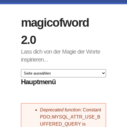
Direkt zum Inhalt
magicofword
2.0
Lass dich von der Magie der Worte
inspirieren...
Hauptmenü
Fehlermeldung
Deprecated function
: Constant
PDO::MYSQL_ATTR_USE_B
UFFERED_QUERY is