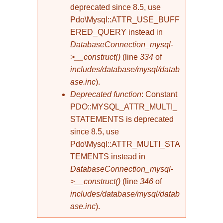
deprecated since 8.5, use
Pdo\Mysql::ATTR_USE_BUFF
ERED_QUERY instead in
DatabaseConnection_mysql-
>__construct()
(line
334
of
includes/database/mysql/datab
ase.inc
).
Deprecated function
: Constant
PDO::MYSQL_ATTR_MULTI_
STATEMENTS is deprecated
since 8.5, use
Pdo\Mysql::ATTR_MULTI_STA
TEMENTS instead in
DatabaseConnection_mysql-
>__construct()
(line
346
of
includes/database/mysql/datab
ase.inc
).