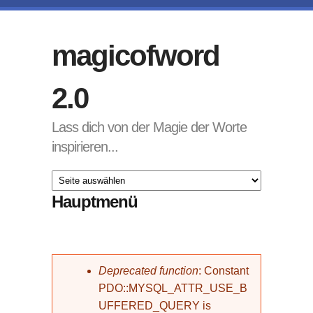
Direkt zum Inhalt
magicofword
2.0
Lass dich von der Magie der Worte
inspirieren...
Hauptmenü
Fehlermeldung
Deprecated function
: Constant
PDO::MYSQL_ATTR_USE_B
UFFERED_QUERY is