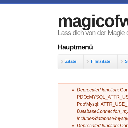
Direkt zum Inhalt
magicofw
Lass dich von der Magie d
Hauptmenü
Zitate
Filmzitate
S
Fehlermeldung
Deprecated function
: Con
PDO::MYSQL_ATTR_USE_
Pdo\Mysql::ATTR_USE
DatabaseConnection_mys
includes/database/mysql
Deprecated function
: C