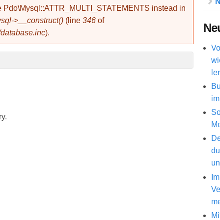
N
use Pdo\Mysql::ATTR_MULTI_STATEMENTS instead in
ql->__construct()
(line
346
of
Neu
/database.inc
).
Vo
wi
le
Bu
im
So
ry.
Me
De
du
un
Im
Ve
me
Mi