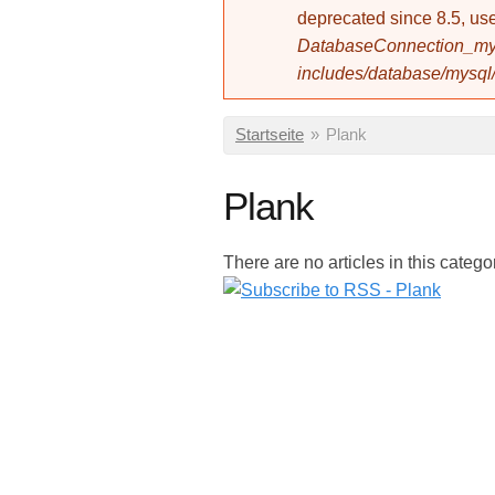
deprecated since 8.5, 
DatabaseConnection_mys
includes/database/mysql
Sie sind hier
Startseite
»
Plank
Plank
There are no articles in this catego