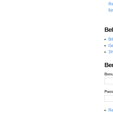
Re
fü
Bel
Bi
Ge
Sh
Be
Ben
Pas
Re