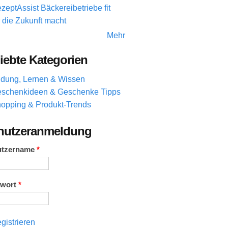
zeptAssist Bäckereibetriebe fit
r die Zukunft macht
Mehr
iebte Kategorien
ldung, Lernen & Wissen
schenkideen & Geschenke Tipps
opping & Produkt-Trends
nutzeranmeldung
utzername
*
swort
*
gistrieren