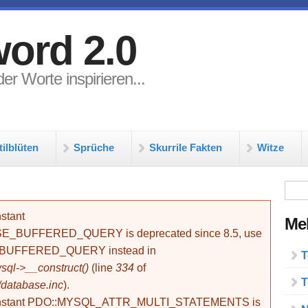
ord 2.0
er Worte inspirieren...
tilblüten
Sprüche
Skurrile Fakten
Witze
Su
stant
Meh
BUFFERED_QUERY is deprecated since 8.5, use
_BUFFERED_QUERY instead in
T
ql->__construct()
(line
334
of
T
/database.inc
).
onstant PDO::MYSQL_ATTR_MULTI_STATEMENTS is