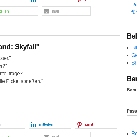
Re
teilen
mail
fü
Bel
nd: Skyfall"
Bi
Ge
ster."
Sh
er?"
ttel trage?"
Be
ie Pickel sprießen."
Ben
Pas
en
mitteilen
pin it
Re
teilen
mail