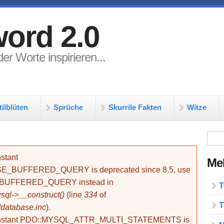
ord 2.0
er Worte inspirieren...
tilblüten
Sprüche
Skurrile Fakten
Witze
Su
stant
Meh
BUFFERED_QUERY is deprecated since 8.5, use
_BUFFERED_QUERY instead in
T
ql->__construct()
(line
334
of
T
/database.inc
).
onstant PDO::MYSQL_ATTR_MULTI_STATEMENTS is