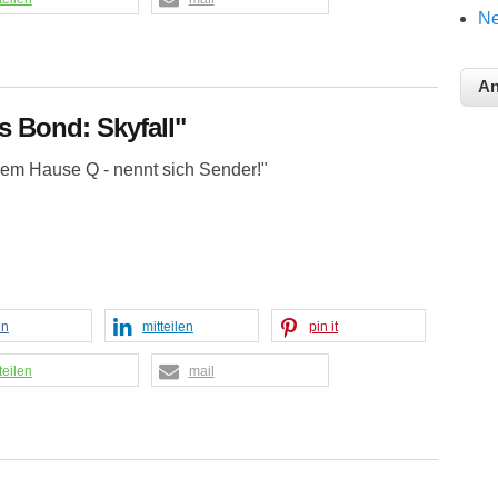
Ne
 Bond: Skyfall"
dem Hause Q - nennt sich Sender!"
en
mitteilen
pin it
teilen
mail