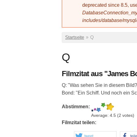
deprecated since 8.5, 
DatabaseConnection_mys
includes/database/mysql
Sie sind hier
Startseite
»
Q
Q
Filmzitat aus "James Bo
Q: "Was sehen Sie in diesem Bild?
Bond: "Ein Schiff. Und noch ein Sch
Abstimmen:
Average:
4.5
(
2
votes)
Filmzitat teilen:
tweet
teil