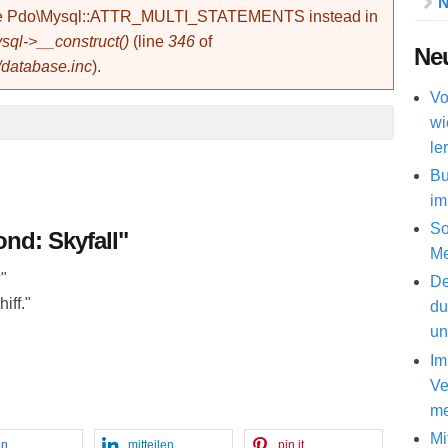
N
use Pdo\Mysql::ATTR_MULTI_STATEMENTS instead in
ql->__construct()
(line
346
of
Neu
/database.inc
).
Vo
wi
le
Bu
im
So
nd: Skyfall"
Me
"
De
iff."
du
un
Im
Ve
me
Mi
en
mitteilen
pin it