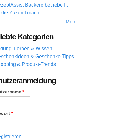
zeptAssist Bäckereibetriebe fit
r die Zukunft macht
Mehr
iebte Kategorien
ldung, Lernen & Wissen
schenkideen & Geschenke Tipps
opping & Produkt-Trends
nutzeranmeldung
utzername
*
swort
*
gistrieren