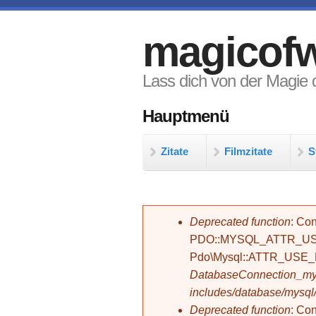
Direkt zum Inhalt
magicofw
Lass dich von der Magie d
Hauptmenü
Zitate
Filmzitate
S
Fehlermeldung
Deprecated function
: Con
PDO::MYSQL_ATTR_USE_
Pdo\Mysql::ATTR_USE
DatabaseConnection_mys
includes/database/mysql
Deprecated function
: C