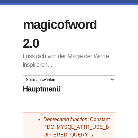
Direkt zum Inhalt
magicofword
2.0
Lass dich von der Magie der Worte
inspirieren...
Hauptmenü
Fehlermeldung
Deprecated function
: Constant
PDO::MYSQL_ATTR_USE_B
UFFERED_QUERY is