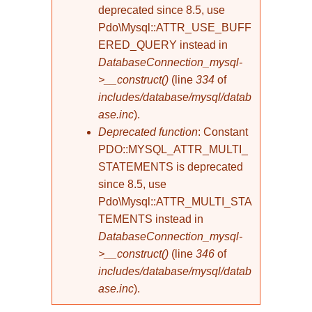
deprecated since 8.5, use
Pdo\Mysql::ATTR_USE_BUFF
ERED_QUERY instead in
DatabaseConnection_mysql-
>__construct()
(line
334
of
includes/database/mysql/datab
ase.inc
).
Deprecated function
: Constant
PDO::MYSQL_ATTR_MULTI_
STATEMENTS is deprecated
since 8.5, use
Pdo\Mysql::ATTR_MULTI_STA
TEMENTS instead in
DatabaseConnection_mysql-
>__construct()
(line
346
of
includes/database/mysql/datab
ase.inc
).