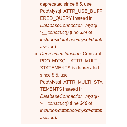
deprecated since 8.5, use
Pdo\Mysql::ATTR_USE_BUFF
ERED_QUERY instead in
DatabaseConnection_mysql-
>__construct()
(line
334
of
includes/database/mysql/datab
ase.inc
).
Deprecated function
: Constant
PDO::MYSQL_ATTR_MULTI_
STATEMENTS is deprecated
since 8.5, use
Pdo\Mysql::ATTR_MULTI_STA
TEMENTS instead in
DatabaseConnection_mysql-
>__construct()
(line
346
of
includes/database/mysql/datab
ase.inc
).