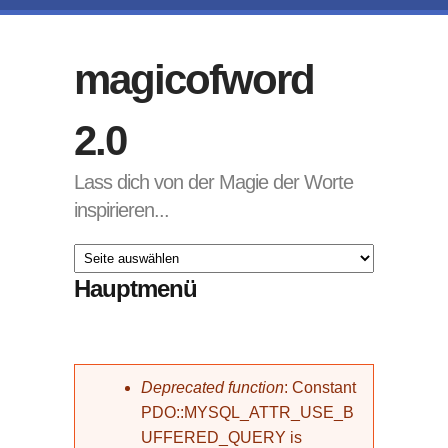
Direkt zum Inhalt
magicofword
2.0
Lass dich von der Magie der Worte
inspirieren...
Hauptmenü
Fehlermeldung
Deprecated function
: Constant
PDO::MYSQL_ATTR_USE_B
UFFERED_QUERY is