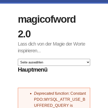
Direkt zum Inhalt
magicofword
2.0
Lass dich von der Magie der Worte
inspirieren...
Hauptmenü
Fehlermeldung
Deprecated function
: Constant
PDO::MYSQL_ATTR_USE_B
UFFERED_QUERY is