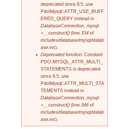
deprecated since 8.5, use
Pdo\Mysql::ATTR_USE_BUFF
ERED_QUERY instead in
DatabaseConnection_mysql-
>__construct()
(line
334
of
includes/database/mysql/datab
ase.inc
).
Deprecated function
: Constant
PDO::MYSQL_ATTR_MULTI_
STATEMENTS is deprecated
since 8.5, use
Pdo\Mysql::ATTR_MULTI_STA
TEMENTS instead in
DatabaseConnection_mysql-
>__construct()
(line
346
of
includes/database/mysql/datab
ase.inc
).