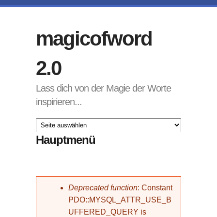
Direkt zum Inhalt
magicofword
2.0
Lass dich von der Magie der Worte
inspirieren...
Hauptmenü
Fehlermeldung
Deprecated function
: Constant
PDO::MYSQL_ATTR_USE_B
UFFERED_QUERY is