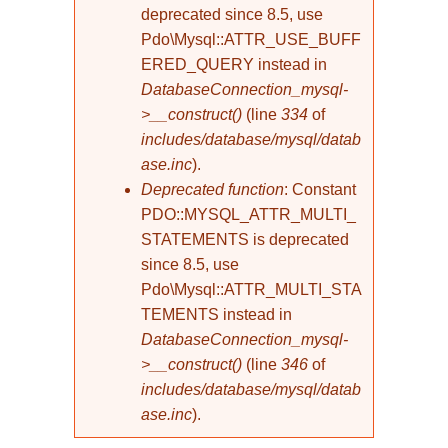
deprecated since 8.5, use
Pdo\Mysql::ATTR_USE_BUFF
ERED_QUERY instead in
DatabaseConnection_mysql-
>__construct()
(line
334
of
includes/database/mysql/datab
ase.inc
).
Deprecated function
: Constant
PDO::MYSQL_ATTR_MULTI_
STATEMENTS is deprecated
since 8.5, use
Pdo\Mysql::ATTR_MULTI_STA
TEMENTS instead in
DatabaseConnection_mysql-
>__construct()
(line
346
of
includes/database/mysql/datab
ase.inc
).