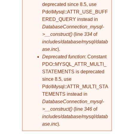
deprecated since 8.5, use
Pdo\Mysql::ATTR_USE_BUFF
ERED_QUERY instead in
DatabaseConnection_mysql-
>__construct()
(line
334
of
includes/database/mysql/datab
ase.inc
).
Deprecated function
: Constant
PDO::MYSQL_ATTR_MULTI_
STATEMENTS is deprecated
since 8.5, use
Pdo\Mysql::ATTR_MULTI_STA
TEMENTS instead in
DatabaseConnection_mysql-
>__construct()
(line
346
of
includes/database/mysql/datab
ase.inc
).