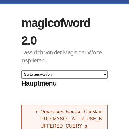
Direkt zum Inhalt
magicofword
2.0
Lass dich von der Magie der Worte
inspirieren...
Hauptmenü
Fehlermeldung
Deprecated function
: Constant
PDO::MYSQL_ATTR_USE_B
UFFERED_QUERY is