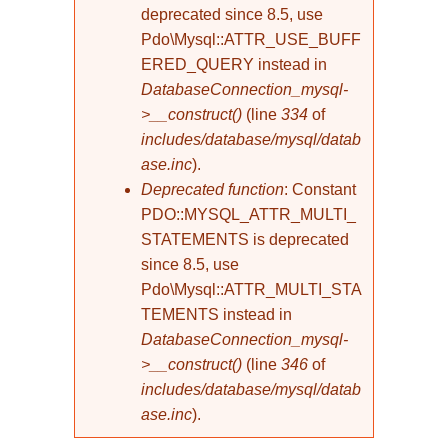
deprecated since 8.5, use
Pdo\Mysql::ATTR_USE_BUFF
ERED_QUERY instead in
DatabaseConnection_mysql-
>__construct()
(line
334
of
includes/database/mysql/datab
ase.inc
).
Deprecated function
: Constant
PDO::MYSQL_ATTR_MULTI_
STATEMENTS is deprecated
since 8.5, use
Pdo\Mysql::ATTR_MULTI_STA
TEMENTS instead in
DatabaseConnection_mysql-
>__construct()
(line
346
of
includes/database/mysql/datab
ase.inc
).