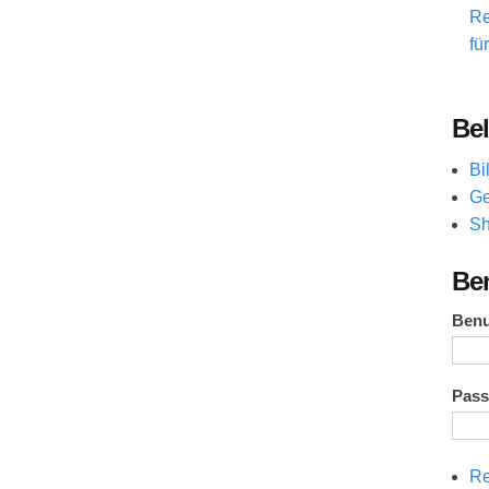
Re
fü
Bel
Bi
Ge
Sh
Be
Ben
Pas
Re