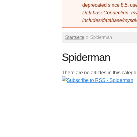
deprecated since 8.5, 
DatabaseConnection_mys
includes/database/mysql
Sie sind hier
Startseite
»
Spiderman
Spiderman
There are no articles in this catego