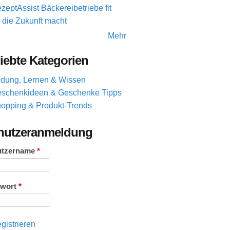
zeptAssist Bäckereibetriebe fit
r die Zukunft macht
Mehr
iebte Kategorien
ldung, Lernen & Wissen
schenkideen & Geschenke Tipps
opping & Produkt-Trends
nutzeranmeldung
utzername
*
swort
*
gistrieren