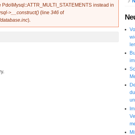
N
use Pdo\Mysql::ATTR_MULTI_STATEMENTS instead in
ql->__construct()
(line
346
of
Neu
/database.inc
).
Vo
wi
le
Bu
im
So
ry.
Me
De
du
un
Im
Ve
me
Mi