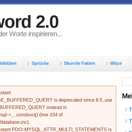
ord 2.0
er Worte inspirieren...
tilblüten
Sprüche
Skurrile Fakten
Witze
Su
stant
Meh
BUFFERED_QUERY is deprecated since 8.5, use
_BUFFERED_QUERY instead in
T
ql->__construct()
(line
334
of
T
/database.inc
).
onstant PDO::MYSQL_ATTR_MULTI_STATEMENTS is