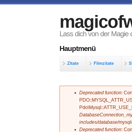
Direkt zum Inhalt
magicofw
Lass dich von der Magie d
Hauptmenü
Zitate
Filmzitate
S
Fehlermeldung
Deprecated function
: Con
PDO::MYSQL_ATTR_USE_
Pdo\Mysql::ATTR_USE
DatabaseConnection_mys
includes/database/mysql
Deprecated function
: C