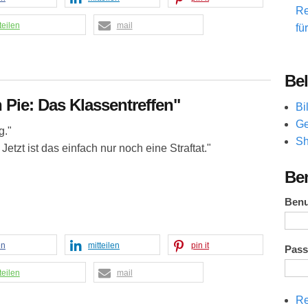
Re
teilen
mail
fü
Bel
 Pie: Das Klassentreffen"
Bi
Ge
g."
Sh
 Jetzt ist das einfach nur noch eine Straftat."
Be
Ben
en
mitteilen
pin it
Pas
teilen
mail
Re