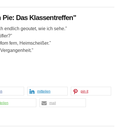
 Pie: Das Klassentreffen"
ch endlich geoutet, wie ich sehe."
ifler?"
r Mom fern, Heimscheißer."
 Vergangenheit."
en
mitteilen
pin it
teilen
mail