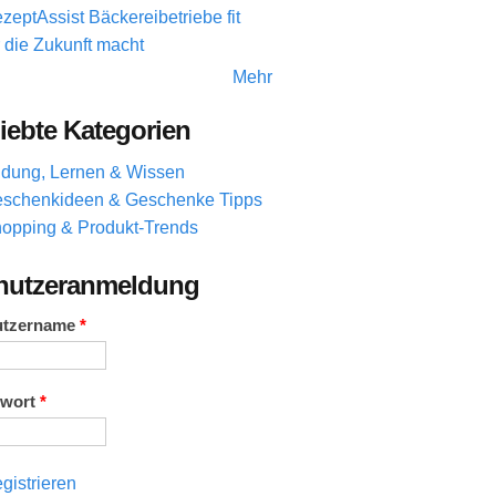
zeptAssist Bäckereibetriebe fit
r die Zukunft macht
Mehr
iebte Kategorien
ldung, Lernen & Wissen
schenkideen & Geschenke Tipps
opping & Produkt-Trends
nutzeranmeldung
utzername
*
swort
*
gistrieren