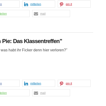
en
mitteilen
pin it
teilen
mail
 Pie: Das Klassentreffen"
 was habt ihr Ficker denn hier verloren?"
en
mitteilen
pin it
teilen
mail