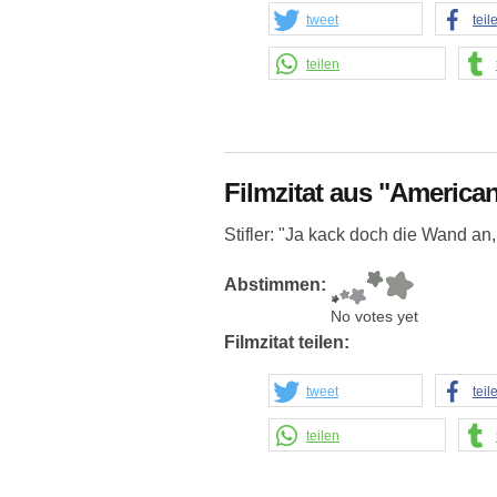
tweet
teil
teilen
Filmzitat aus "American
Stifler: "Ja kack doch die Wand an,
Abstimmen:
No votes yet
Filmzitat teilen:
tweet
teil
teilen