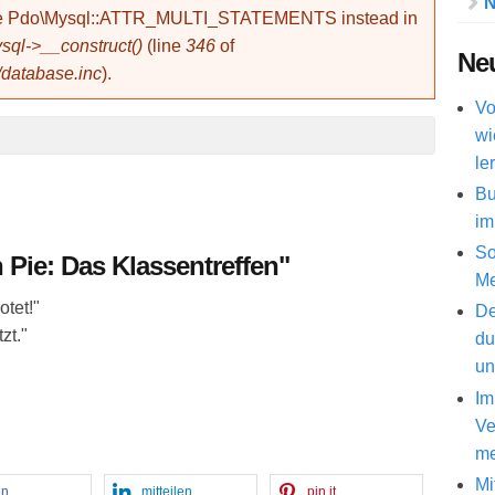
N
use Pdo\Mysql::ATTR_MULTI_STATEMENTS instead in
ql->__construct()
(line
346
of
Neu
/database.inc
).
Vo
wi
le
Bu
im
So
 Pie: Das Klassentreffen"
Me
otet!"
De
zt."
du
un
Im
Ve
me
Mi
en
mitteilen
pin it