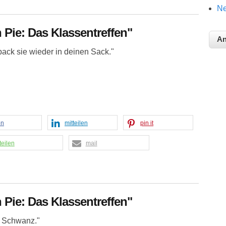
Ne
 Pie: Das Klassentreffen"
d pack sie wieder in deinen Sack."
en
mitteilen
pin it
teilen
mail
 Pie: Das Klassentreffen"
la Schwanz."