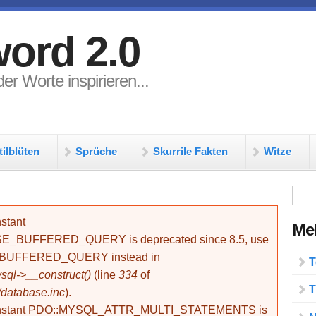
ord 2.0
er Worte inspirieren...
tilblüten
Sprüche
Skurrile Fakten
Witze
Su
stant
Meh
BUFFERED_QUERY is deprecated since 8.5, use
_BUFFERED_QUERY instead in
T
ql->__construct()
(line
334
of
T
/database.inc
).
onstant PDO::MYSQL_ATTR_MULTI_STATEMENTS is