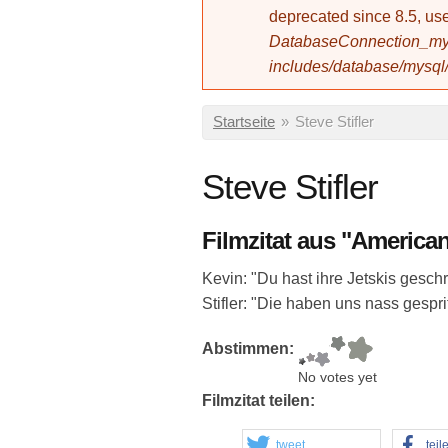
deprecated since 8.5, 
DatabaseConnection_mys
includes/database/mysql
Sie sind hier
Startseite
»
Steve Stifler
Steve Stifler
Filmzitat aus "American
Kevin: "Du hast ihre Jetskis geschr
Stifler: "Die haben uns nass gesprit
Abstimmen:
No votes yet
Filmzitat teilen:
tweet
teil