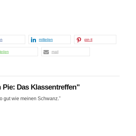
en
mitteilen
pin it
teilen
mail
 Pie: Das Klassentreffen"
 so gut wie meinen Schwanz."