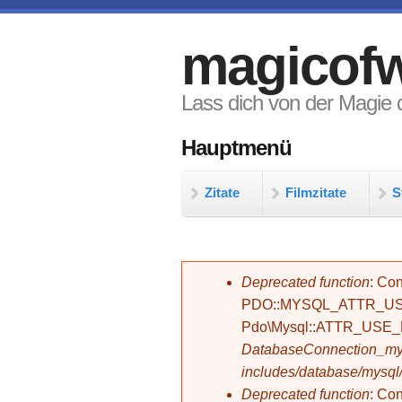
Direkt zum Inhalt
magicofw
Lass dich von der Magie d
Hauptmenü
Zitate
Filmzitate
S
Fehlermeldung
Deprecated function
: Con
PDO::MYSQL_ATTR_USE_
Pdo\Mysql::ATTR_USE
DatabaseConnection_mys
includes/database/mysql
Deprecated function
: C