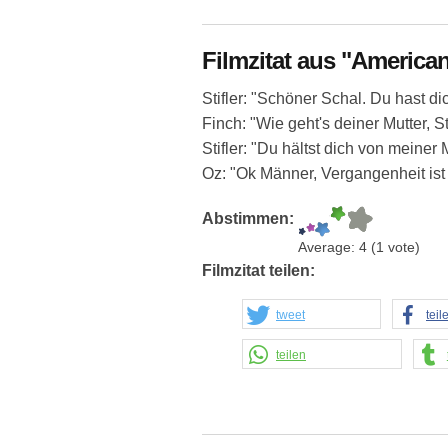
Filmzitat aus "American
Stifler: "Schöner Schal. Du hast di
Finch: "Wie geht's deiner Mutter, St
Stifler: "Du hältst dich von meine
Oz: "Ok Männer, Vergangenheit ist
Abstimmen:
Average:
4
(
1
vote)
Filmzitat teilen:
tweet
teil
teilen