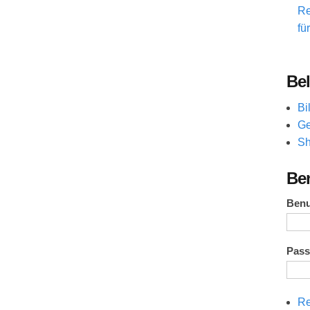
Re
fü
Bel
Bi
Ge
Sh
Be
Ben
Pas
Re