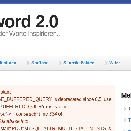
ord 2.0
er Worte inspirieren...
tilblüten
Sprüche
Skurrile Fakten
Witze
Su
stant
Meh
BUFFERED_QUERY is deprecated since 8.5, use
_BUFFERED_QUERY instead in
T
ql->__construct()
(line
334
of
T
/database.inc
).
onstant PDO::MYSQL_ATTR_MULTI_STATEMENTS is