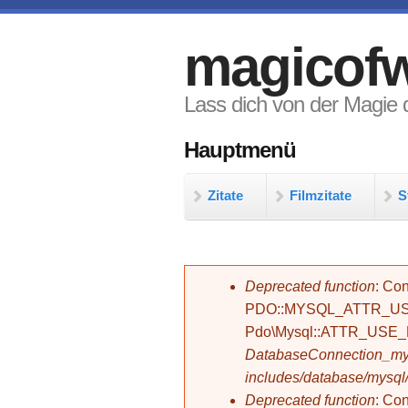
Direkt zum Inhalt
magicofw
Lass dich von der Magie d
Hauptmenü
Zitate
Filmzitate
S
Fehlermeldung
Deprecated function
: Con
PDO::MYSQL_ATTR_USE_
Pdo\Mysql::ATTR_USE
DatabaseConnection_mys
includes/database/mysql
Deprecated function
: C