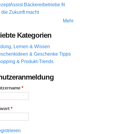
zeptAssist Bäckereibetriebe fit
r die Zukunft macht
Mehr
iebte Kategorien
ldung, Lernen & Wissen
schenkideen & Geschenke Tipps
opping & Produkt-Trends
nutzeranmeldung
utzername
*
swort
*
gistrieren