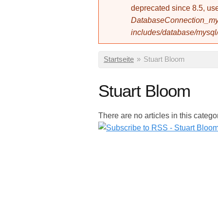
deprecated since 8.5, 
DatabaseConnection_mys
includes/database/mysql
Sie sind hier
Startseite
»
Stuart Bloom
Stuart Bloom
There are no articles in this catego