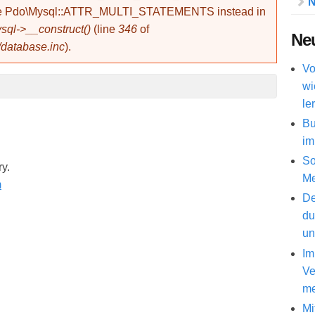
N
use Pdo\Mysql::ATTR_MULTI_STATEMENTS instead in
ql->__construct()
(line
346
of
Neu
/database.inc
).
Vo
wi
le
Bu
im
So
ry.
Me
De
du
un
Im
Ve
me
Mi