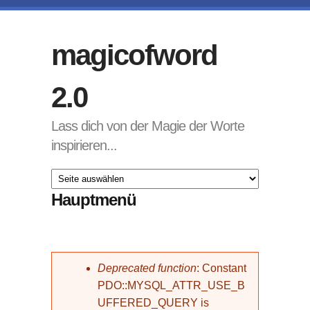
Direkt zum Inhalt
magicofword
2.0
Lass dich von der Magie der Worte
inspirieren...
Hauptmenü
Fehlermeldung
Deprecated function
: Constant
PDO::MYSQL_ATTR_USE_B
UFFERED_QUERY is