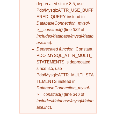
deprecated since 8.5, use
Pdo\Mysql::ATTR_USE_BUFF
ERED_QUERY instead in
DatabaseConnection_mysql-
>__construct()
(line
334
of
includes/database/mysql/datab
ase.inc
).
Deprecated function
: Constant
PDO::MYSQL_ATTR_MULTI_
STATEMENTS is deprecated
since 8.5, use
Pdo\Mysql::ATTR_MULTI_STA
TEMENTS instead in
DatabaseConnection_mysql-
>__construct()
(line
346
of
includes/database/mysql/datab
ase.inc
).