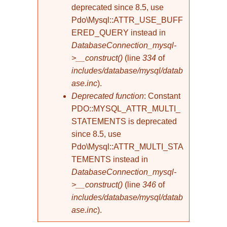
deprecated since 8.5, use
Pdo\Mysql::ATTR_USE_BUFF
ERED_QUERY instead in
DatabaseConnection_mysql-
>__construct()
(line
334
of
includes/database/mysql/datab
ase.inc
).
Deprecated function
: Constant
PDO::MYSQL_ATTR_MULTI_
STATEMENTS is deprecated
since 8.5, use
Pdo\Mysql::ATTR_MULTI_STA
TEMENTS instead in
DatabaseConnection_mysql-
>__construct()
(line
346
of
includes/database/mysql/datab
ase.inc
).