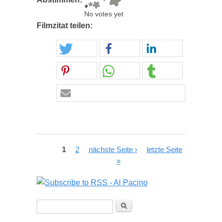
No votes yet
Filmzitat teilen:
Seiten
1
2
nächste Seite ›
letzte Seite
»
Suchformular
Suche