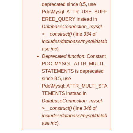
deprecated since 8.5, use
Pdo\Mysql::ATTR_USE_BUFF
ERED_QUERY instead in
DatabaseConnection_mysql-
>__construct()
(line
334
of
includes/database/mysql/datab
ase.inc
).
Deprecated function
: Constant
PDO::MYSQL_ATTR_MULTI_
STATEMENTS is deprecated
since 8.5, use
Pdo\Mysql::ATTR_MULTI_STA
TEMENTS instead in
DatabaseConnection_mysql-
>__construct()
(line
346
of
includes/database/mysql/datab
ase.inc
).