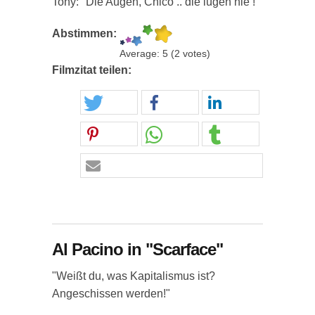
Tony: "Die Augen, Chico .. die lügen nie !"
Abstimmen:
Average:
5
(
2
votes)
Filmzitat teilen:
Al Pacino in "Scarface"
"Weißt du, was Kapitalismus ist?
Angeschissen werden!"