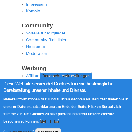
Impressum
Kontakt
Community
Vorteile für Mitglieder
Community Richtlinien
Netiquette
Moderation
Werbung
Affiliate Offenlegung
Datenschutzeinstellungen
Werben Sie auf MoW
Diese Website verwendet Cookies für eine bestmögliche
Bereitstellung unserer Inhalte und Dienste.
Social Media
Nähere Informationen dazu und zu Ihren Rechten als Benutzer finden Sie in
RSS Feed
unserer Datenschutzerklärung am Ende der Seite. Klicken Sie auf „Ich
Facebook
stimme zu“, um Cookies zu akzeptieren und direkt unsere Website
Twitter
Mehr Infos
besuchen zu können.