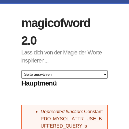
Direkt zum Inhalt
magicofword
2.0
Lass dich von der Magie der Worte
inspirieren...
Hauptmenü
Fehlermeldung
Deprecated function
: Constant
PDO::MYSQL_ATTR_USE_B
UFFERED_QUERY is