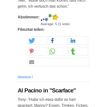
-Mel: "Warte doch mal! Komm, lass mich
gehn, ich vertusch das schon."
Abstimmen:
Average:
5
(
1
vote)
Filmzitat teilen:
über Filmdialog aus "Scarface"
Weiterlesen
Al Pacino in "Scarface"
Tony: "Habe ich etwa dafür so hart
geackert, Manny? Essen, Trinken, Ficken,