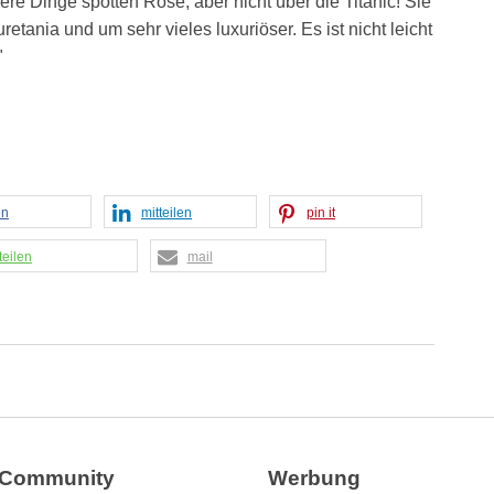
ere Dinge spotten Rose, aber nicht über die Titanic! Sie
retania und um sehr vieles luxuriöser. Es ist nicht leicht
"
en
mitteilen
pin it
teilen
mail
Community
Werbung