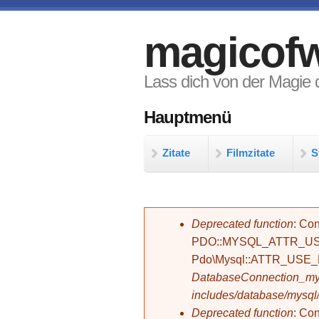
Direkt zum Inhalt
magicofw
Lass dich von der Magie d
Hauptmenü
Zitate
Filmzitate
S
Fehlermeldung
Deprecated function
: Con
PDO::MYSQL_ATTR_USE_
Pdo\Mysql::ATTR_USE
DatabaseConnection_mys
includes/database/mysql
Deprecated function
: C