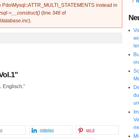
N
use Pdo\Mysql::ATTR_MULTI_STATEMENTS instead in
ql->__construct()
(line
346
of
Neu
/database.inc
).
Vo
wi
le
Bu
im
So
 Vol.1"
Me
 Englisch."
De
du
un
Im
Ve
me
en
mitteilen
pin it
Mi