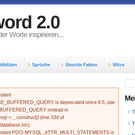
ord 2.0
er Worte inspirieren...
tilblüten
Sprüche
Skurrile Fakten
Witze
Su
stant
Meh
BUFFERED_QUERY is deprecated since 8.5, use
_BUFFERED_QUERY instead in
T
ql->__construct()
(line
334
of
T
/database.inc
).
onstant PDO::MYSQL_ATTR_MULTI_STATEMENTS is