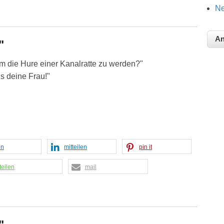
Ne
"
m die Hure einer Kanalratte zu werden?"
ls deine Frau!"
en
mitteilen
pin it
teilen
mail