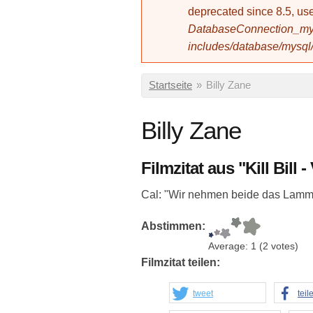
deprecated since 8.5, 
DatabaseConnection_mys
includes/database/mysql
Sie sind hier
Startseite
»
Billy Zane
Billy Zane
Filmzitat aus "Kill Bill -
Cal: "Wir nehmen beide das Lamm.
Abstimmen:
Average:
1
(
2
votes)
Filmzitat teilen:
tweet
teil