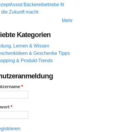
zeptAssist Bäckereibetriebe fit
r die Zukunft macht
Mehr
iebte Kategorien
ldung, Lernen & Wissen
schenkideen & Geschenke Tipps
opping & Produkt-Trends
nutzeranmeldung
utzername
*
swort
*
gistrieren