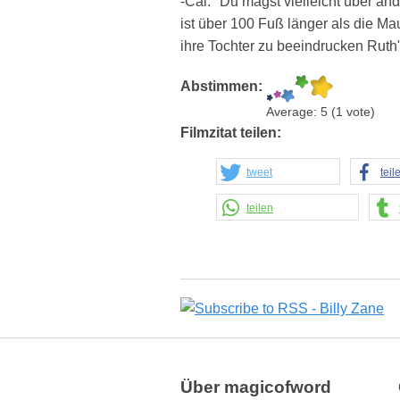
-Cal: "Du magst vielleicht über and
ist über 100 Fuß länger als die Mau
ihre Tochter zu beeindrucken Ruth
Abstimmen:
Average:
5
(
1
vote)
Filmzitat teilen:
tweet
teil
teilen
Über magicofword