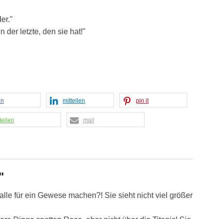
"
er."
in der letzte, den sie hat!"
en
mitteilen
pin it
teilen
mail
"
 alle für ein Gewese machen?! Sie sieht nicht viel größer