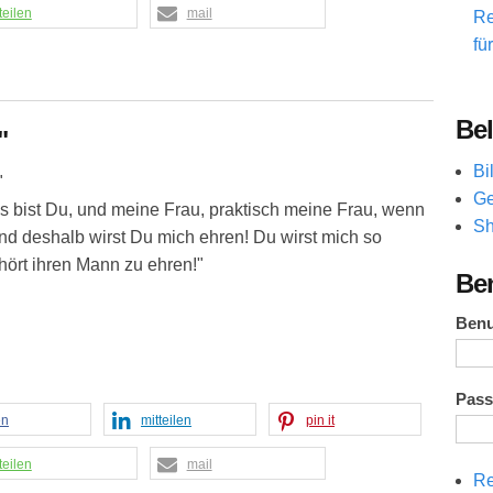
teilen
mail
Re
fü
Bel
"
Bi
"
Ge
as bist Du, und meine Frau, praktisch meine Frau, wenn
Sh
nd deshalb wirst Du mich ehren! Du wirst mich so
ehört ihren Mann zu ehren!"
Be
Ben
Pas
en
mitteilen
pin it
teilen
mail
Re