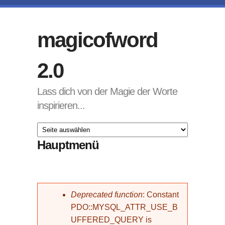
Direkt zum Inhalt
magicofword
2.0
Lass dich von der Magie der Worte
inspirieren...
Hauptmenü
Fehlermeldung
Deprecated function
: Constant
PDO::MYSQL_ATTR_USE_B
UFFERED_QUERY is