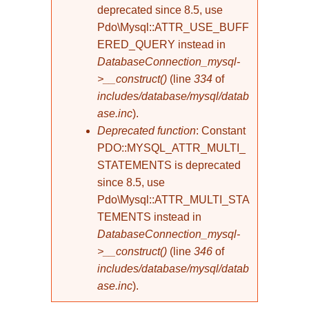
deprecated since 8.5, use
Pdo\Mysql::ATTR_USE_BUFF
ERED_QUERY instead in
DatabaseConnection_mysql-
>__construct()
(line
334
of
includes/database/mysql/datab
ase.inc
).
Deprecated function
: Constant
PDO::MYSQL_ATTR_MULTI_
STATEMENTS is deprecated
since 8.5, use
Pdo\Mysql::ATTR_MULTI_STA
TEMENTS instead in
DatabaseConnection_mysql-
>__construct()
(line
346
of
includes/database/mysql/datab
ase.inc
).