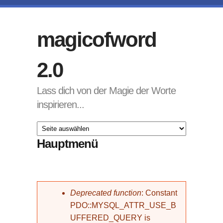
Direkt zum Inhalt
magicofword
2.0
Lass dich von der Magie der Worte
inspirieren...
Hauptmenü
Fehlermeldung
Deprecated function
: Constant
PDO::MYSQL_ATTR_USE_B
UFFERED_QUERY is