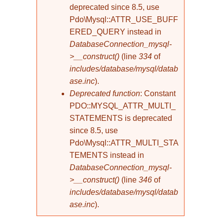
deprecated since 8.5, use
Pdo\Mysql::ATTR_USE_BUFF
ERED_QUERY instead in
DatabaseConnection_mysql-
>__construct()
(line
334
of
includes/database/mysql/datab
ase.inc
).
Deprecated function
: Constant
PDO::MYSQL_ATTR_MULTI_
STATEMENTS is deprecated
since 8.5, use
Pdo\Mysql::ATTR_MULTI_STA
TEMENTS instead in
DatabaseConnection_mysql-
>__construct()
(line
346
of
includes/database/mysql/datab
ase.inc
).