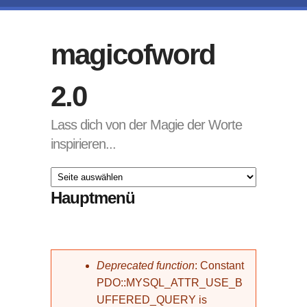
Direkt zum Inhalt
magicofword
2.0
Lass dich von der Magie der Worte
inspirieren...
Hauptmenü
Fehlermeldung
Deprecated function
: Constant
PDO::MYSQL_ATTR_USE_B
UFFERED_QUERY is