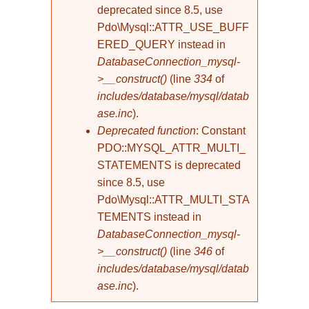
deprecated since 8.5, use
Pdo\Mysql::ATTR_USE_BUFF
ERED_QUERY instead in
DatabaseConnection_mysql-
>__construct()
(line
334
of
includes/database/mysql/datab
ase.inc
).
Deprecated function
: Constant
PDO::MYSQL_ATTR_MULTI_
STATEMENTS is deprecated
since 8.5, use
Pdo\Mysql::ATTR_MULTI_STA
TEMENTS instead in
DatabaseConnection_mysql-
>__construct()
(line
346
of
includes/database/mysql/datab
ase.inc
).