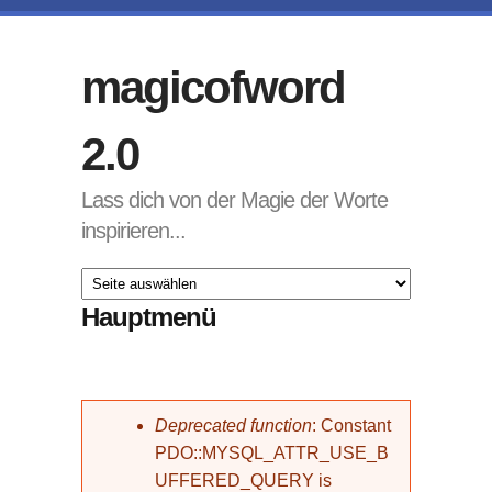
Direkt zum Inhalt
magicofword
2.0
Lass dich von der Magie der Worte
inspirieren...
Hauptmenü
Fehlermeldung
Deprecated function
: Constant
PDO::MYSQL_ATTR_USE_B
UFFERED_QUERY is