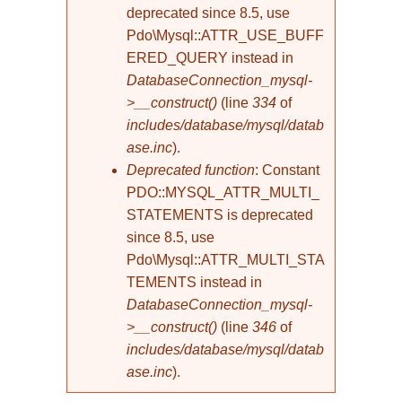
deprecated since 8.5, use
Pdo\Mysql::ATTR_USE_BUFF
ERED_QUERY instead in
DatabaseConnection_mysql-
>__construct()
(line
334
of
includes/database/mysql/datab
ase.inc
).
Deprecated function
: Constant
PDO::MYSQL_ATTR_MULTI_
STATEMENTS is deprecated
since 8.5, use
Pdo\Mysql::ATTR_MULTI_STA
TEMENTS instead in
DatabaseConnection_mysql-
>__construct()
(line
346
of
includes/database/mysql/datab
ase.inc
).