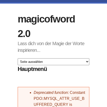
Direkt zum Inhalt
magicofword
2.0
Lass dich von der Magie der Worte
inspirieren...
Hauptmenü
Fehlermeldung
Deprecated function
: Constant
PDO::MYSQL_ATTR_USE_B
UFFERED_QUERY is