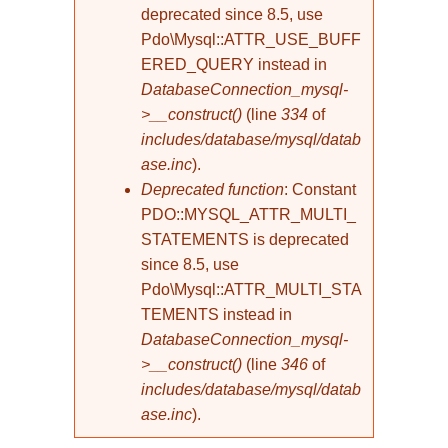
deprecated since 8.5, use
Pdo\Mysql::ATTR_USE_BUFF
ERED_QUERY instead in
DatabaseConnection_mysql-
>__construct()
(line
334
of
includes/database/mysql/datab
ase.inc
).
Deprecated function
: Constant
PDO::MYSQL_ATTR_MULTI_
STATEMENTS is deprecated
since 8.5, use
Pdo\Mysql::ATTR_MULTI_STA
TEMENTS instead in
DatabaseConnection_mysql-
>__construct()
(line
346
of
includes/database/mysql/datab
ase.inc
).