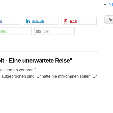
Ne
en
mitteilen
pin it
teilen
mail
it - Eine unerwartete Reise"
eisterdieb verloren."
ir aufgebrochen sind. Er hätte nie mitkommen sollen. Er