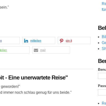
Re
sein."
fü
Bel
Bi
en
mitteilen
pin it
Ge
Sh
teilen
mail
Be
Ben
it - Eine unerwartete Reise"
Pas
er geworden!"
 Und immer noch schlau genug für uns beide."
Re