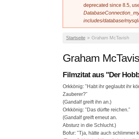
deprecated since 8.5, 
DatabaseConnection_mys
includes/database/mysql
Sie sind hier
Startseite
»
Graham McTavish
Graham McTavi
Filmzitat aus "Der Hobb
Orkkönig: "Habt ihr geglaubt ihr 
Zauberer?"
(Gandalf greift ihn an.)
Orkkönig: "Das dürfte reichen."
(Gandalf greift erneut an.
Absturz in die Schlucht.)
Bofur: "Tja, hätte auch schlimme