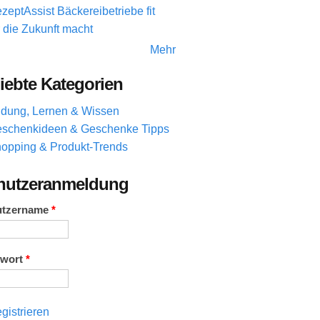
zeptAssist Bäckereibetriebe fit
r die Zukunft macht
Mehr
iebte Kategorien
ldung, Lernen & Wissen
schenkideen & Geschenke Tipps
opping & Produkt-Trends
nutzeranmeldung
utzername
*
swort
*
gistrieren