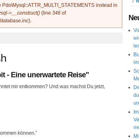
N
use Pdo\Mysql::ATTR_MULTI_STATEMENTS instead in
ql->__construct()
(line
346
of
Neu
/database.inc
).
Vo
wi
le
Bu
sh
im
So
it - Eine unerwartete Reise"
Me
könntet mir entkommen? Und was machst Du jetzt,
De
du
un
Im
Ve
me
r kommen können."
Mi