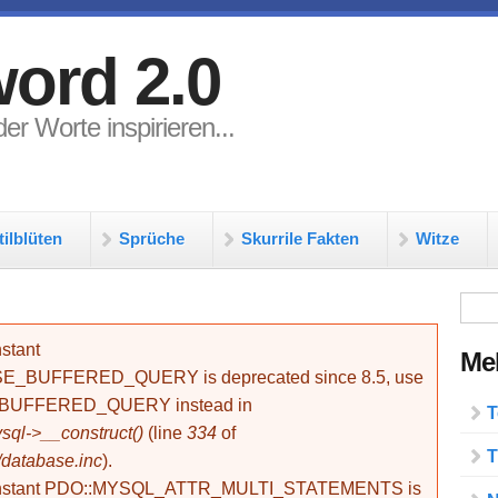
ord 2.0
er Worte inspirieren...
tilblüten
Sprüche
Skurrile Fakten
Witze
Su
stant
Meh
BUFFERED_QUERY is deprecated since 8.5, use
_BUFFERED_QUERY instead in
T
ql->__construct()
(line
334
of
T
/database.inc
).
onstant PDO::MYSQL_ATTR_MULTI_STATEMENTS is