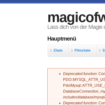
Direkt zum Inhalt
magicofw
Lass dich von der Magie d
Hauptmenü
Zitate
Filmzitate
S
Fehlermeldung
Deprecated function
: Con
PDO::MYSQL_ATTR_USE_
Pdo\Mysql::ATTR_USE
DatabaseConnection_mys
includes/database/mysql
Deprecated function
: C