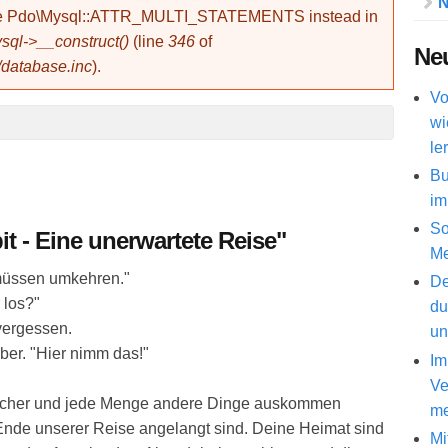
N
use Pdo\Mysql::ATTR_MULTI_STATEMENTS instead in
ql->__construct()
(line
346
of
Neu
/database.inc
).
Vo
wi
le
Bu
im
So
it - Eine unerwartete Reise"
Me
r müssen umkehren."
De
 los?"
du
vergessen.
un
über. "Hier nimm das!"
Im
Ve
tücher und jede Menge andere Dinge auskommen
me
 Ende unserer Reise angelangt sind. Deine Heimat sind
Mi