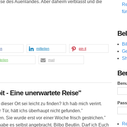
sse des Auenlandes. Aber daheim verblasst und die
Re
fü
Bel
Bi
en
mitteilen
pin it
Ge
Sh
teilen
mail
Be
Ben
it - Eine unerwartete Reise"
Pas
dieser Ort sei leicht zu finden? Ich hab mich verirrt.
Tür, hätt ichs überhaupt nicht gefunden."
en. Sie wurde erst vor einer Woche frisch gestrichen."
Re
habe es selbst angebracht. Bilbo Beutlin. Darf ich Euch