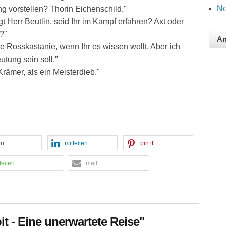
Ne
 vorstellen? Thorin Eichenschild."
gt Herr Beutlin, seid Ihr im Kampf erfahren? Axt oder
?"
te Rosskastanie, wenn Ihr es wissen wollt. Aber ich
utung sein soll."
Krämer, als ein Meisterdieb."
en
mitteilen
pin it
teilen
mail
it - Eine unerwartete Reise"