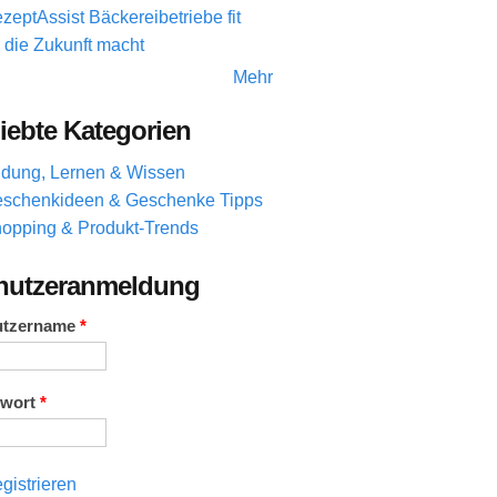
zeptAssist Bäckereibetriebe fit
r die Zukunft macht
Mehr
iebte Kategorien
ldung, Lernen & Wissen
schenkideen & Geschenke Tipps
opping & Produkt-Trends
nutzeranmeldung
utzername
*
swort
*
gistrieren