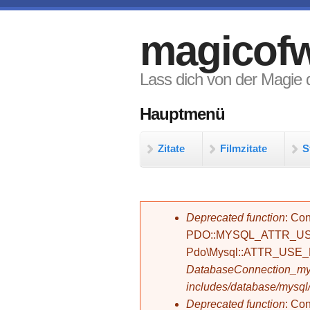
Direkt zum Inhalt
magicofw
Lass dich von der Magie d
Hauptmenü
Zitate
Filmzitate
S
Fehlermeldung
Deprecated function
: Con
PDO::MYSQL_ATTR_USE_
Pdo\Mysql::ATTR_USE
DatabaseConnection_mys
includes/database/mysql
Deprecated function
: C