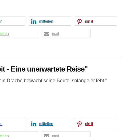
en
mitteilen
pin it
teilen
mail
it - Eine unerwartete Reise"
ein Drache bewacht seine Beute, solange er lebt."
en
mitteilen
pin it
teilen
mail