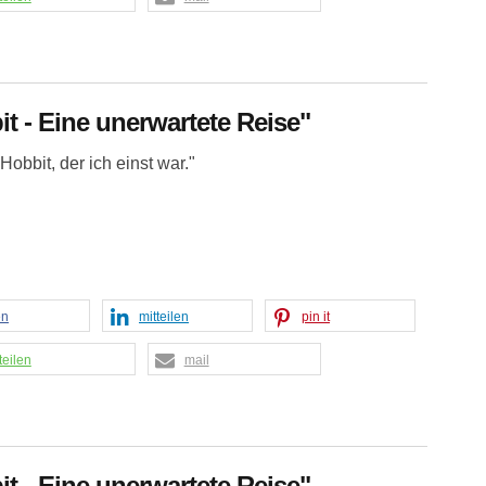
it - Eine unerwartete Reise"
Hobbit, der ich einst war."
en
mitteilen
pin it
teilen
mail
it - Eine unerwartete Reise"