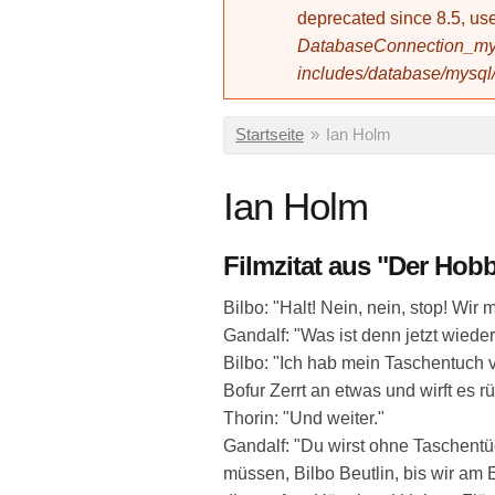
deprecated since 8.5, 
DatabaseConnection_mys
includes/database/mysql
Sie sind hier
Startseite
»
Ian Holm
Ian Holm
Filmzitat aus "Der Hobb
Bilbo: "Halt! Nein, nein, stop! Wi
Gandalf: "Was ist denn jetzt wieder
Bilbo: "Ich hab mein Taschentuch 
Bofur Zerrt an etwas und wirft es r
Thorin: "Und weiter."
Gandalf: "Du wirst ohne Taschen
müssen, Bilbo Beutlin, bis wir am