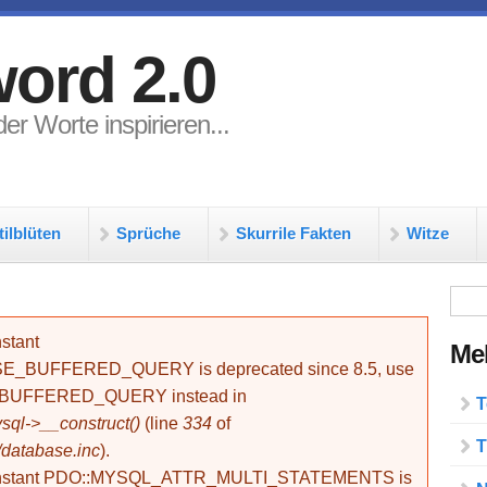
ord 2.0
er Worte inspirieren...
tilblüten
Sprüche
Skurrile Fakten
Witze
Su
stant
Meh
BUFFERED_QUERY is deprecated since 8.5, use
_BUFFERED_QUERY instead in
T
ql->__construct()
(line
334
of
T
/database.inc
).
onstant PDO::MYSQL_ATTR_MULTI_STATEMENTS is