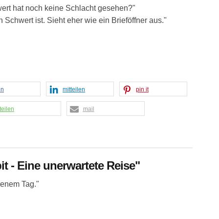
wert hat noch keine Schlacht gesehen?"
n Schwert ist. Sieht eher wie ein Brieföffner aus."
en
mitteilen
pin it
teilen
mail
it - Eine unerwartete Reise"
jenem Tag."