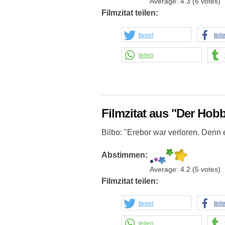
Average:
4.3
(
6
votes)
Filmzitat teilen:
tweet
teil
teilen
Filmzitat aus "Der Hobb
Bilbo: "Erebor war verloren. Denn 
Abstimmen:
Average:
4.2
(
5
votes)
Filmzitat teilen:
tweet
teil
teilen