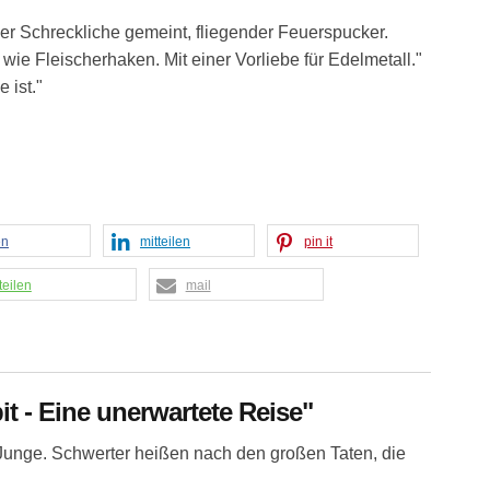
der Schreckliche gemeint, fliegender Feuerspucker.
ie Fleischerhaken. Mit einer Vorliebe für Edelmetall."
 ist."
en
mitteilen
pin it
teilen
mail
it - Eine unerwartete Reise"
Junge. Schwerter heißen nach den großen Taten, die