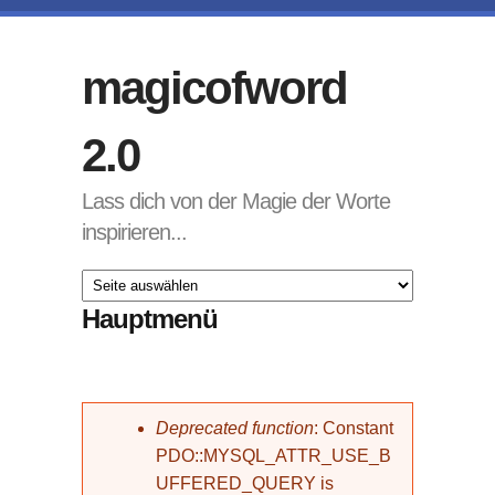
Direkt zum Inhalt
magicofword
2.0
Lass dich von der Magie der Worte
inspirieren...
Hauptmenü
Fehlermeldung
Deprecated function
: Constant
PDO::MYSQL_ATTR_USE_B
UFFERED_QUERY is