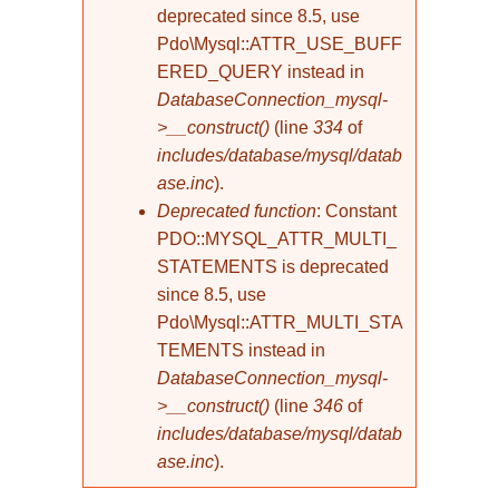
deprecated since 8.5, use
Pdo\Mysql::ATTR_USE_BUFF
ERED_QUERY instead in
DatabaseConnection_mysql-
>__construct()
(line
334
of
includes/database/mysql/datab
ase.inc
).
Deprecated function
: Constant
PDO::MYSQL_ATTR_MULTI_
STATEMENTS is deprecated
since 8.5, use
Pdo\Mysql::ATTR_MULTI_STA
TEMENTS instead in
DatabaseConnection_mysql-
>__construct()
(line
346
of
includes/database/mysql/datab
ase.inc
).