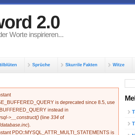
ord 2.0
er Worte inspirieren...
tilblüten
Sprüche
Skurrile Fakten
Witze
Su
stant
Meh
BUFFERED_QUERY is deprecated since 8.5, use
_BUFFERED_QUERY instead in
T
ql->__construct()
(line
334
of
T
/database.inc
).
onstant PDO::MYSQL_ATTR_MULTI_STATEMENTS is