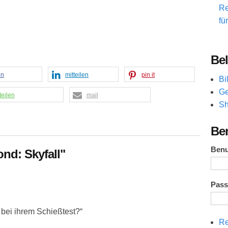
Re
fü
Bel
en
mitteilen
pin it
Bi
Ge
teilen
mail
Sh
Be
Ben
nd: Skyfall"
Pas
 bei ihrem Schießtest?“
Re