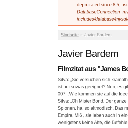
deprecated since 8.5, 
DatabaseConnection_mys
includes/database/mysql
Sie sind hier
Startseite
»
Javier Bardem
Javier Bardem
Filmzitat aus "James Bo
Silva: „Sie versuchen sich krampf
ist bei sowas geeignet? Nun, es gib
007: „Wie kommen sie auf die Idee
Silva: „Oh Mister Bond. Der ganze
Spionen, ha, so altmodisch. Das 
Empire, MI6 , sie leben auch in ein
wenigstens keine Alte, die Befehle