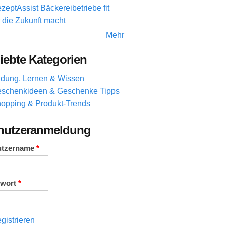
zeptAssist Bäckereibetriebe fit
r die Zukunft macht
Mehr
iebte Kategorien
ldung, Lernen & Wissen
schenkideen & Geschenke Tipps
opping & Produkt-Trends
nutzeranmeldung
utzername
*
swort
*
gistrieren