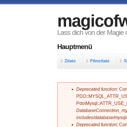
Direkt zum Inhalt
magicofw
Lass dich von der Magie d
Hauptmenü
Zitate
Filmzitate
S
Fehlermeldung
Deprecated function
: Con
PDO::MYSQL_ATTR_USE_
Pdo\Mysql::ATTR_USE
DatabaseConnection_mys
includes/database/mysql
Deprecated function
: C