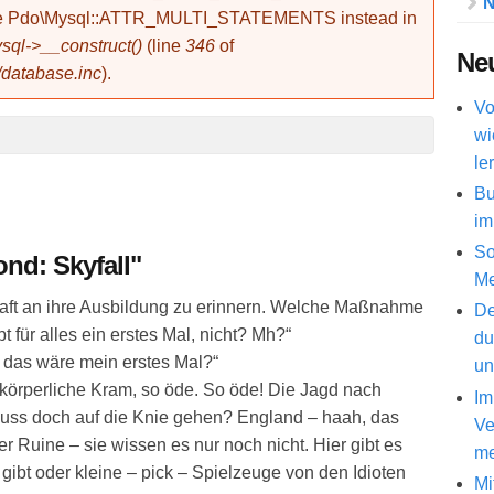
N
use Pdo\Mysql::ATTR_MULTI_STATEMENTS instead in
ql->__construct()
(line
346
of
Neu
/database.inc
).
Vo
wi
le
Bu
im
So
nd: Skyfall"
Me
haft an ihre Ausbildung zu erinnern. Welche Maßnahme
De
t für alles ein erstes Mal, nicht? Mh?“
du
 das wäre mein erstes Mal?“
un
 körperliche Kram, so öde. So öde! Die Jagd nach
Im
muss doch auf die Knie gehen? England – haah, das
Ve
er Ruine – sie wissen es nur noch nicht. Hier gibt es
me
 gibt oder kleine – pick – Spielzeuge von den Idioten
Mi