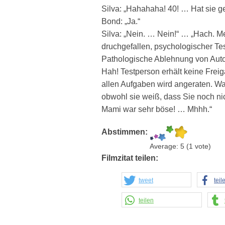
Silva: „Hahahaha! 40! … Hat sie ge
Bond: „Ja.“
Silva: „Nein. … Nein!“ … „Hach. Me
druchgefallen, psychologischer Te
Pathologische Ablehnung von Autor
Hah! Testperson erhält keine Frei
allen Aufgaben wird angeraten. Was
obwohl sie weiß, dass Sie noch nic
Mami war sehr böse! … Mhhh.“
Abstimmen:
Average:
5
(
1
vote)
Filmzitat teilen:
tweet
teil
teilen